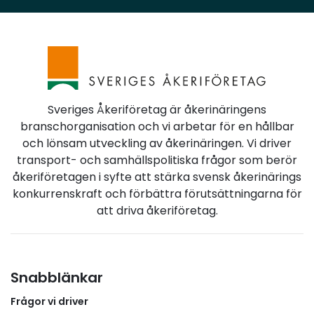
arbetssätt. Erfarenheter och nya metoder ska även
kunna användas för att effektivisera
genomförandet av andra projekt i den nationella
planen.Mer nytta för investerade resurserVi ser
positivt på att olika modeller nu prövas och
utvärderas. Sverige har stora behov av både
underhåll och investeringar i väginfrastrukturen. För
Sveriges Åkeriföretag är åkerinäringens
åkerinäringen är det avgörande att tillgängliga
branschorganisation och vi arbetar för en hållbar
resurser används effektivt och att beslutade
och lönsam utveckling av åkerinäringen. Vi driver
åtgärder genomförs inom rimlig tid.I våra remissvar
transport- och samhällspolitiska frågor som berör
om inriktningsunderlaget och den nationella planen
åkeriföretagen i syfte att stärka svensk åkerinärings
har vi återkommande lyft behovet av en väl
konkurrenskraft och förbättra förutsättningarna för
underhållen, robust och sammanhängande
att driva åkeriföretag.
väginfrastruktur som stärker näringslivets
transporter och svensk konkurrenskraft.
Snabblänkar
Frågor vi driver