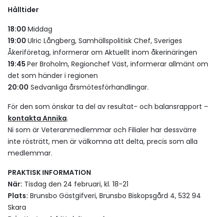
Hålltider
18:00
Middag
19:00
Ulric Långberg, Samhällspolitisk Chef, Sveriges
Åkeriföretag, informerar om Aktuellt inom åkerinäringen
19:45
Per Broholm, Regionchef Väst, informerar allmänt om
det som händer i regionen
20:00
Sedvanliga årsmötesförhandlingar.
För den som önskar ta del av resultat- och balansrapport –
kontakta Annika
.
Ni som är Veteranmedlemmar och Filialer har dessvärre
inte rösträtt, men är välkomna att delta, precis som alla
medlemmar.
PRAKTISK INFORMATION
När:
Tisdag den 24 februari, kl. 18-21
Plats:
Brunsbo Gästgifveri, Brunsbo Biskopsgård 4, 532 94
Skara