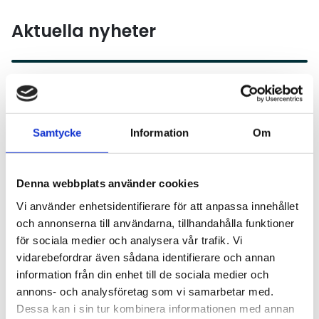
Aktuella nyheter
Läs mer
Samtycke
Information
Om
Denna webbplats använder cookies
Vi använder enhetsidentifierare för att anpassa innehållet
och annonserna till användarna, tillhandahålla funktioner
för sociala medier och analysera vår trafik. Vi
VÄGUNDERHÅLL
2026-07-01
vidarebefordrar även sådana identifierare och annan
Ökat utrymme för bidrag till enskilda
information från din enhet till de sociala medier och
vägar under 2026
annons- och analysföretag som vi samarbetar med.
Dessa kan i sin tur kombinera informationen med annan