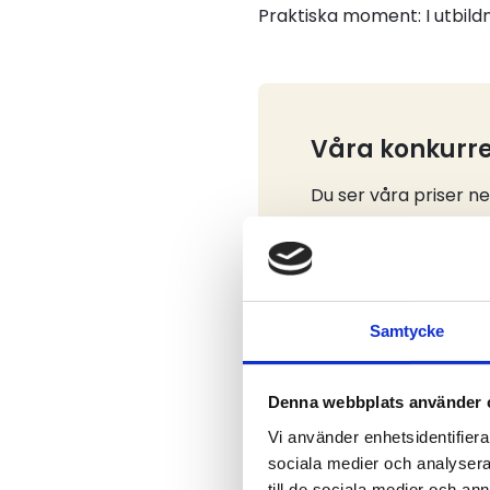
Praktiska moment: I utbild
Våra konkurre
Du ser våra priser n
kan deltagarna genomf
För grundutbildning 
medlem.
Samtycke
Denna webbplats använder 
Vi använder enhetsidentifierar
sociala medier och analysera 
Behörighet
till de sociala medier och a