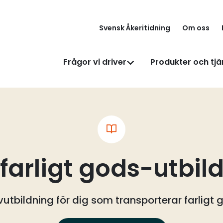
Svensk Åkeritidning
Om oss
Frågor vi driver
Produkter och tjä
farligt gods-utbil
vutbildning för dig som transporterar farligt 