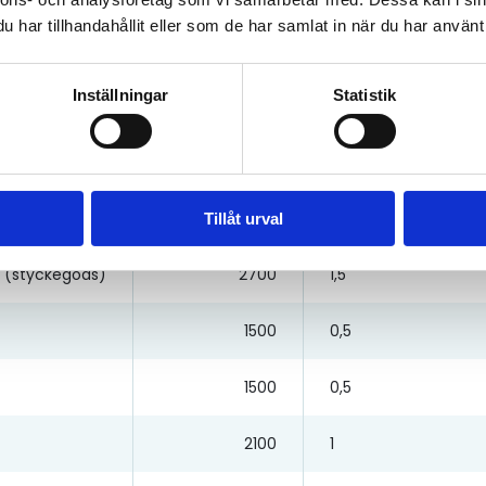
har tillhandahållit eller som de har samlat in när du har använt 
ods)
3500
2,5
Inställningar
Statistik
1500
1
1500
1
3100
2
Tillåt urval
g (styckegods)
2700
1,5
1500
0,5
1500
0,5
2100
1