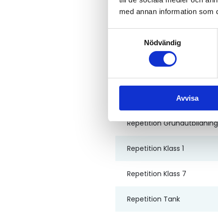
med annan information som du 
Grundutbildning (styckeg
Samtyckesval
Nödvändig
Klass 1
Klass 7
Tank
Avvisa
Repetition Grundutbildnin
Repetition Klass 1
Repetition Klass 7
Repetition Tank