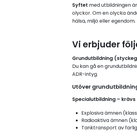
Syftet
med utbildningen är
olyckor. Om en olycka ändå 
hälsa, miljö eller egendom
Vi erbjuder fö
Grundutbildning (stycke
Du kan gå en grundutbildning
ADR-intyg.
Utöver grundutbildnin
Specialutbildning – krävs
Explosiva ämnen (klass
Radioaktiva ämnen (kl
Tanktransport av farli