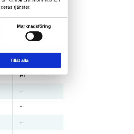
deras tjänster.
1+1,5
18
Marknadsföring
-
8
-
8
-
12
Tillåt alla
1+1
9
-
4
-
4
-
6