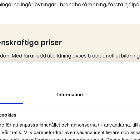
ningarna ingår övningar i brandbekämpning, första hjälpen
nskraftiga priser
edan. Med lärarledd utbildning
avses traditionell utbildning 
öra en utbildningsdag online/digitalt innan kursstart för 
(styckegods) samt tank-utbildning tillkommer 500 kronor
Information
cookies
e för att anpassa innehållet och annonserna till användarna, tillh
vår trafik. Vi vidarebefordrar även sådana identifierare och anna
Pris exkl moms
Antal dagar lärarl
nnons- och analysföretag som vi samarbetar med. Dessa kan i sin