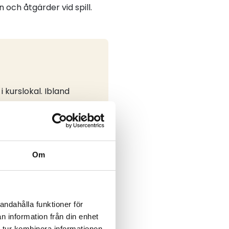
 och åtgärder vid spill.
i kurslokal. Ibland
ökad flexibilitet.
 exkl moms för ej
Om
andahålla funktioner för
n information från din enhet
edd
Online + lärarledd
Antal lektioner
 tur kombinera informationen