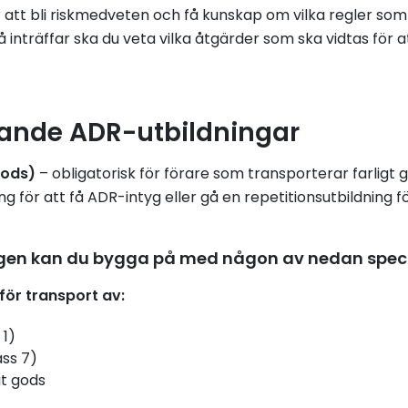
 att bli riskmedveten och få kunskap om vilka regler som 
inträffar ska du veta vilka åtgärder som ska vidtas för a
.
ljande ADR-utbildningar
gods)
– obligatorisk för förare som transporterar farligt
 för att få ADR-intyg eller gå en repetitionsutbildning för
gen kan du bygga på med någon av nedan speci
 för transport av:
 1)
ass 7)
gt gods