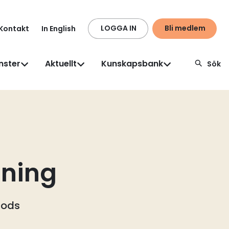
LOGGA IN
Bli medlem
Kontakt
In English
nster
Aktuellt
Kunskapsbank
Sök
dning
gods