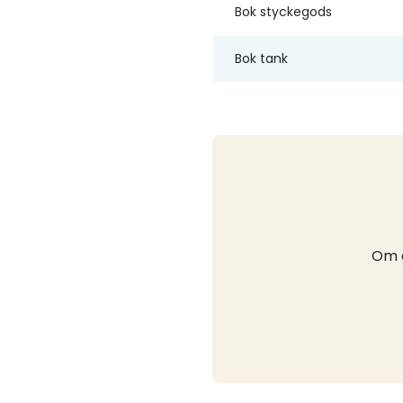
Bok styckegods
Bok tank
Om d