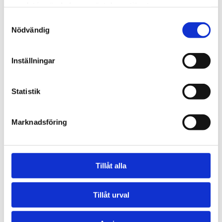
samlat in när du har använt deras tjänster.
Samtyckesval
Är du inloggad men ändå inte kan
Nödvändig
komma åt informationen beror det på
att informationen är låst till en annan
behörighet än vad du har. Har du frågor
Inställningar
är du välkommen att
kontakta oss.
Statistik
Marknadsföring
Kontakta mig om du har frågor
Tillåt alla
Tillåt urval
Marie Mörsin
SÅ Sparman