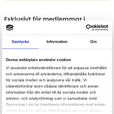
Exklusivt för medlemmar i
Sveriges Åkeriföretag:
Samtycke
Information
Om
Logga in för att ta del av
innehållet
Denna webbplats använder cookies
Vi använder enhetsidentifierare för att anpassa innehållet
Innehållet du söker är exklusivt
och annonserna till användarna, tillhandahålla funktioner
för medlemmar. För att ta del
för sociala medier och analysera vår trafik. Vi
vidarebefordrar även sådana identifierare och annan
av innehållet behöver du logga
information från din enhet till de sociala medier och
in.
annons- och analysföretag som vi samarbetar med.
Dessa kan i sin tur kombinera informationen med annan
information som du har tillhandahållit eller som de har
Logga in