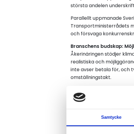
största andelen underskrift
Parallellt uppmanade Sveri
Transportministerrådets m
och försvaga konkurrensk
Branschens budskap: Möjl
Åkerinäringen stödjer kli
realistiska och möjliggöran
inte avser betala för, och
omställningstakt.
I stället efterfrågas en s
förutsägbara investerings
möjligt för företagen att v
Samtycke
EU-kommissionen anger i si
infrastruktur, behovet av l
endast mot personbilar och