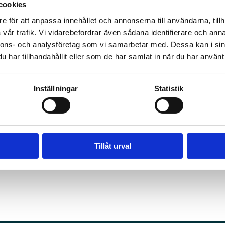
cookies
framtida översyner av CO₂-reglerna och AFIR.
e för att anpassa innehållet och annonserna till användarna, tillh
 påverkansarbete fungerar, men också att vi måste fortsä
vår trafik. Vi vidarebefordrar även sådana identifierare och anna
nnons- och analysföretag som vi samarbetar med. Dessa kan i sin
ommer måste Sverige stå fast vid att omställningen kräv
har tillhandahållit eller som de har samlat in när du har använt 
r Hyléen, vd för Sveriges Åkeriföretag och styrelseordför
ör åkerinäringen
Inställningar
Statistik
rt att åkerinäringens gemensamma insats haft ett avgör
ige och Europa agerar gemensamt kan vi påverka politike
 är en seger för en realistisk och fungerande omställnin
Tillåt urval