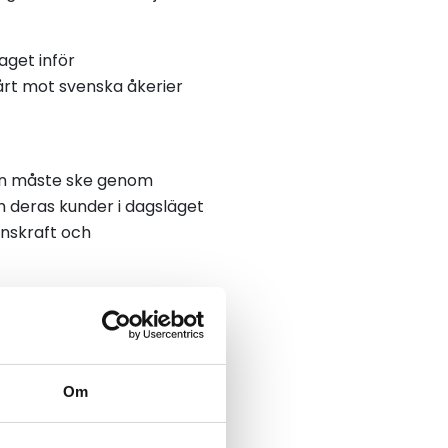
aget inför
årt mot svenska åkerier
gen måste ske genom
om deras kunder i dagsläget
enskraft och
ångsiktiga och
nikneutralitet som gör det
ag.
Om
rund av bristande
bördor. Kraven riktas därför
pnar kommissionen för att