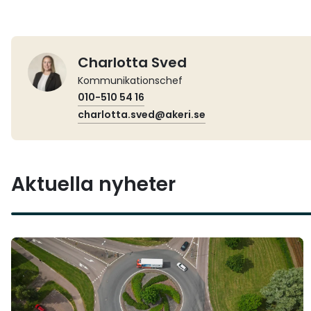
Charlotta Sved
Kommunikationschef
010-510 54 16
charlotta.sved@akeri.se
Aktuella nyheter
Läs mer