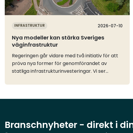
INFRASTRUKTUR
2026-07-10
Nya modeller kan stärka Sveriges
väginfrastruktur
Regeringen går vidare med två initiativ för att
pröva nya former för genomförandet av
statliga infrastrukturinvesteringar. Vi ser
positivt på möjligheten att utveckla nya
arbetssätt som kan korta ledtider, stärka
kostnadskontrollen och snabbare skapa nytta
för näringslivets och samhällets
godstransporter.Trafikverket får i uppdrag att
förbereda genomförandet av
Branschnyheter - direkt i di
infrastrukturprojekt genom offentlig-privat
samverkan, OPS. Uppdraget ska redovisas