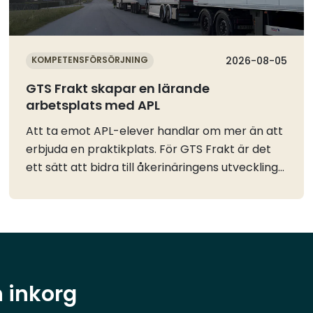
KOMPETENSFÖRSÖRJNING
2026-08-05
GTS Frakt skapar en lärande
arbetsplats med APL
Att ta emot APL-elever handlar om mer än att
erbjuda en praktikplats. För GTS Frakt är det
ett sätt att bidra till åkerinäringens utveckling
och samtidigt skapa en arbetsplats där
erfarenhet och kunskap förs vidare mellan
generationer.Som personalchef arbetar
Mattias Carlsson bland annat med rekrytering
och personalfrågor. En viktig del i hans roll är
att hitta nya vägar för att möta företagets
n inkorg
framtida kompetensförsörjning, där APL har
blivit en viktig del av arbetet.– Vi tar emot