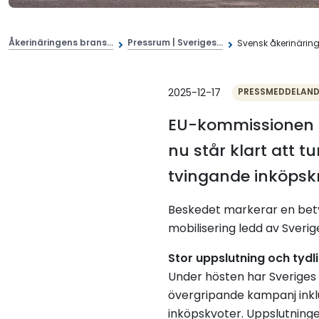
Åkerinäringens brans...
Pressrum | Sveriges...
Svensk åkerinäring 
2025-12-17
PRESSMEDDELAN
EU-kommissionen p
nu står klart att t
tvingande inköpskr
Beskedet markerar en bety
mobilisering ledd av Sveri
Stor uppslutning och tyd
Under hösten har Sveriges 
övergripande kampanj inklu
inköpskvoter. Uppslutninge