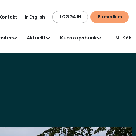
LOGGA IN
Bli medlem
Kontakt
In English
nster
Aktuellt
Kunskapsbank
Sök