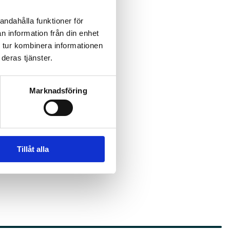
andahålla funktioner för
tta vara djupt engagerade i
n information från din enhet
 tur kombinera informationen
er realistiska
deras tjänster.
ande i NLA.
Marknadsföring
ande genomslag i EU:s
n i riktning mot sunda och
g av transporter, avslutar
Tillåt alla