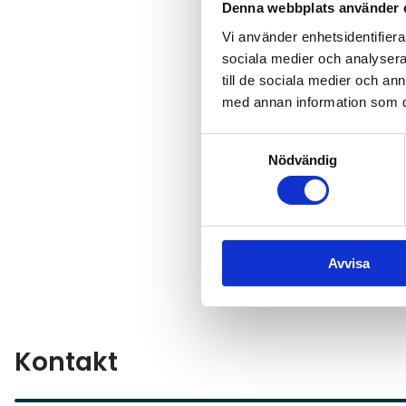
Denna webbplats använder 
frågan kan återkomma vid 
Vi använder enhetsidentifierar
– Det här visar att aktivt
sociala medier och analysera 
till de sociala medier och a
processen. Om frågan återk
med annan information som du 
förutsättningar, säger Osca
En styrkedemonstration f
Samtyckesval
Nödvändig
Med beskedet står det kla
arbete.
– När åkerinäringen i Sver
genomförbara vägval. Detta
Avvisa
Oscar Hyléen.
Kontakt