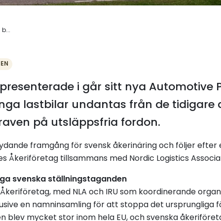
b...
DEN
resenterade i går sitt nya Automotive 
unga lastbilar undantas från de tidigare
aven på utsläppsfria fordon.
dande framgång för svensk åkerinäring och följer efter
ges Åkeriföretag tillsammans med Nordic Logistics Associa
liga svenska ställningstaganden
Åkeriföretag, med NLA och IRU som koordinerande organis
sive en namninsamling för att stoppa det ursprungliga f
n blev mycket stor inom hela EU, och svenska åkeriföreta