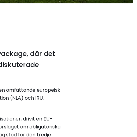
Package, där det
 diskuterade
 en omfattande europeisk
tion (NLA) och IRU.
ationer, drivit en EU-
örslaget om obligatoriska
g stod för den tredje