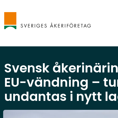
Svensk åkerinäri
EU-vändning – tun
undantas i nytt l