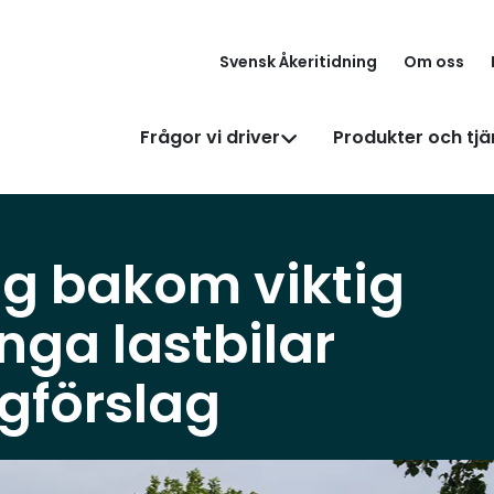
Svensk Åkeritidning
Om oss
Frågor vi driver
Produkter och tjä
ng bakom viktig
ga lastbilar
agförslag