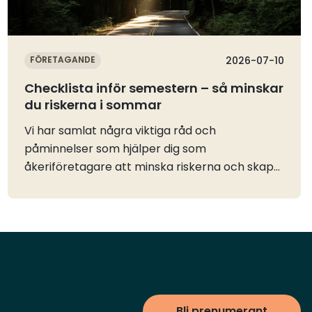
FÖRETAGANDE
2026-07-10
Checklista inför semestern – så minskar
du riskerna i sommar
Vi har samlat några viktiga råd och
påminnelser som hjälper dig som
åkeriföretagare att minska riskerna och skapa
en tryggare sommar både inför ledigheten och
under resten av året. Oavsett om du är på väg
ut på vägarna, ansvarar för verksamheten
eller planerar semestern finns det flera enkla
åtgärder som kan bidra till en säkrare
verksamhet och göra stor skillnad.
Bli prenumerant