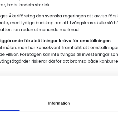
er, trots landets storlek.
ges Åkeriföretag den svenska regeringen att avvisa försl
öte, med tydliga budskap om att tvångskrav skulle slå h
raften i en redan utmanande marknad.
iggörande förutsättningar krävs för omställningen
matmålen, men har konsekvent framhållit att omställnin
de villkor. Företagen kan inte tvingas till investeringar s
 tvångsåtgärder riskerar därför att bromsa både konkurr
nabb utbyggnad av laddinfrastruktur och elnätskapacitet, l
incitament, marknadsmässiga ekonomiska villkor samt tek
älja de mest lämpliga lösningarna för sina transportuppdr
Information
n analys att tunga lastbilar undantas från förslaget på g
ångsiktig stabilitet och risken för onödiga administrativa 
 lätta transportfordon hos stora företag. Samtidigt öp