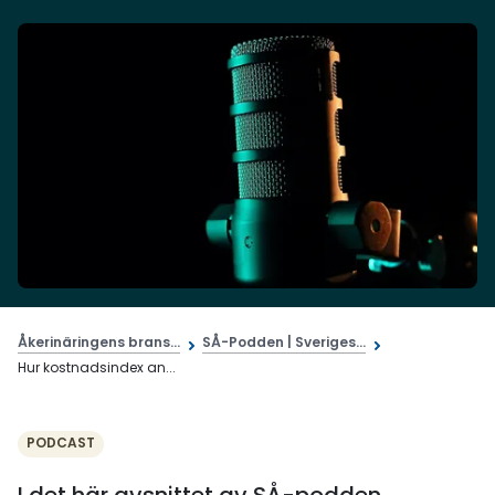
Åkerinäringens brans...
SÅ-Podden | Sveriges...
Hur kostnadsindex an...
PODCAST