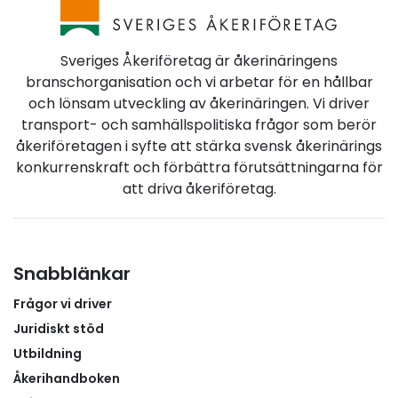
Sveriges Åkeriföretag.– Ibland inser man inte värdet
positivt på att olika modeller nu prövas och
av något förrän man verkligen behöver det. Jag är
utvärderas. Sverige har stora behov av både
otroligt tacksam över att ha fått hjälp så snabbt
underhåll och investeringar i väginfrastrukturen. För
Sveriges Åkeriföretag är åkerinäringens
och att äntligen bli tagen på allvar, avslutar
åkerinäringen är det avgörande att tillgängliga
branschorganisation och vi arbetar för en hållbar
medlemmen.
resurser används effektivt och att beslutade
och lönsam utveckling av åkerinäringen. Vi driver
åtgärder genomförs inom rimlig tid.I våra remissvar
transport- och samhällspolitiska frågor som berör
om inriktningsunderlaget och den nationella planen
åkeriföretagen i syfte att stärka svensk åkerinärings
har vi återkommande lyft behovet av en väl
konkurrenskraft och förbättra förutsättningarna för
underhållen, robust och sammanhängande
att driva åkeriföretag.
väginfrastruktur som stärker näringslivets
transporter och svensk konkurrenskraft.
Snabblänkar
Frågor vi driver
Juridiskt stöd
Utbildning
Åkerihandboken