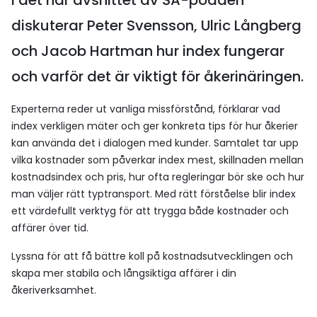
I det här avsnittet av SÅ-podden
diskuterar Peter Svensson, Ulric Långberg
och Jacob Hartman hur index fungerar
och varför det är viktigt för åkerinäringen.
Experterna reder ut vanliga missförstånd, förklarar vad
index verkligen mäter och ger konkreta tips för hur åkerier
kan använda det i dialogen med kunder. Samtalet tar upp
vilka kostnader som påverkar index mest, skillnaden mellan
kostnadsindex och pris, hur ofta regleringar bör ske och hur
man väljer rätt typtransport. Med rätt förståelse blir index
ett värdefullt verktyg för att trygga både kostnader och
affärer över tid.
Lyssna för att få bättre koll på kostnadsutvecklingen och
skapa mer stabila och långsiktiga affärer i din
åkeriverksamhet.