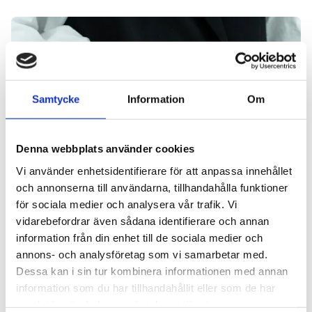
Läs mer
Samtycke
Information
Om
Denna webbplats använder cookies
Vi använder enhetsidentifierare för att anpassa innehållet
FÖRETAGANDE
2026-07-07
och annonserna till användarna, tillhandahålla funktioner
för sociala medier och analysera vår trafik. Vi
Kort väg till operation med SÅ
vidarebefordrar även sådana identifierare och annan
Vårdförsäkring
information från din enhet till de sociala medier och
Efter flera år med värk i rygg, höft och ljumske hade
annons- och analysföretag som vi samarbetar med.
smärtan blivit en del av vardagen. Trots
Dessa kan i sin tur kombinera informationen med annan
undersökningar och behandling inom den offentliga
information som du har tillhandahållit eller som de har
vården blev besvären successivt värre. För en av
samlat in när du har använt deras tjänster.