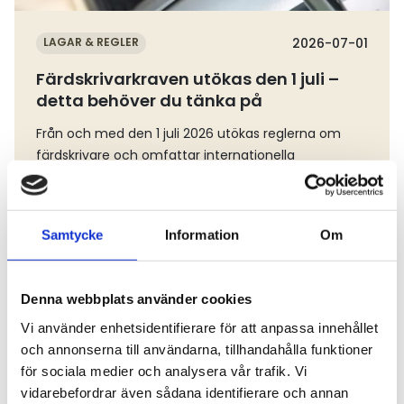
LAGAR & REGLER
2026-07-01
Färdskrivarkraven utökas den 1 juli –
detta behöver du tänka på
Från och med den 1 juli 2026 utökas reglerna om
färdskrivare och omfattar internationella
godstransporter med lätta lastbilar.Vi har tidigare
informerat om de nya reglerna, EU´s vägledning och
Transportstyrelsens information. Se vår tidigare
Samtycke
Information
Om
nyhet och information.Nu vill vi påminna om några
Läs mer
viktiga förtydliganden eftersom vi fortsatt får
många frågor från medlemsföretag.Totalvikten
Denna webbplats använder cookies
avgör – inte den aktuella bruttoviktenEn
återkommande fråga gäller om det är fordonets
Vi använder enhetsidentifierare för att anpassa innehållet
bruttovikt eller totalvikt som ligger till grund för
och annonserna till användarna, tillhandahålla funktioner
reglerna.Bestämmelserna om kör- och vilotider
för sociala medier och analysera vår trafik. Vi
samt färdskrivare utgår från fordonets högsta
vidarebefordrar även sådana identifierare och annan