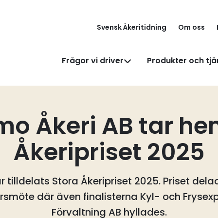
Svensk Åkeritidning
Om oss
Frågor vi driver
Produkter och tjä
o Åkeri AB tar he
Åkeripriset 2025
tilldelats Stora Åkeripriset 2025. Priset del
rsmöte där även finalisterna Kyl- och Fryse
Förvaltning AB hyllades.