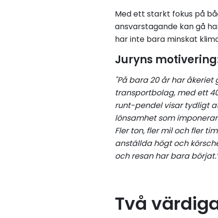
Med ett starkt fokus på bå
ansvarstagande kan gå hand
har inte bara minskat klim
Juryns motivering
"På bara 20 år har åkeriet
transportbolag, med ett 40
runt-pendel visar tydligt 
lönsamhet som imponerar 
Fler ton, fler mil och fler
anställda högt och körschem
och resan har bara börjat.
Två värdiga 