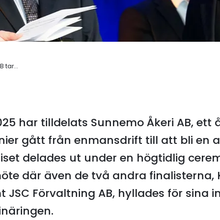
 tar...
025 har tilldelats Sunnemo Åkeri AB, ett
er gått från enmansdrift till att bli en 
riset delades ut under en högtidlig cere
öte där även de två andra finalisterna, 
 JSC Förvaltning AB, hyllades för sina
inäringen.