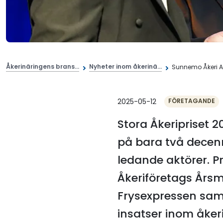
Åkerinäringens brans...
Nyheter inom åkerinä...
Sunnemo Åkeri AB
2025-05-12
FÖRETAGANDE
Stora Åkeripriset 2
på bara två decenni
ledande aktörer. P
Åkeriföretags Årsm
Frysexpressen samt
insatser inom åker