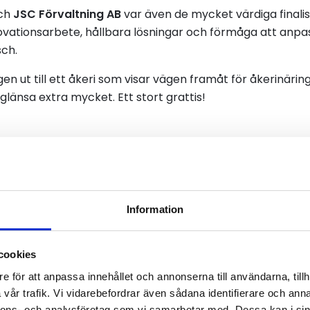
ch
JSC Förvaltning AB
var även de mycket värdiga finali
ovationsarbete, hållbara lösningar och förmåga att anpass
sch.
gen ut till ett åkeri som visar vägen framåt för åkerinäring
länsa extra mycket. Ett stort grattis!
narfilmen och finalistern
emo Åkeri AB
Information
cookies
e för att anpassa innehållet och annonserna till användarna, tillh
vår trafik. Vi vidarebefordrar även sådana identifierare och anna
nnons- och analysföretag som vi samarbetar med. Dessa kan i sin