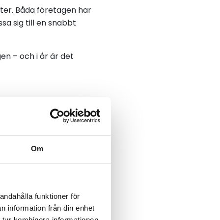
ster. Båda företagen har
a sig till en snabbt
en – och i år är det
as filmer
Om
andahålla funktioner för
n information från din enhet
 tur kombinera informationen