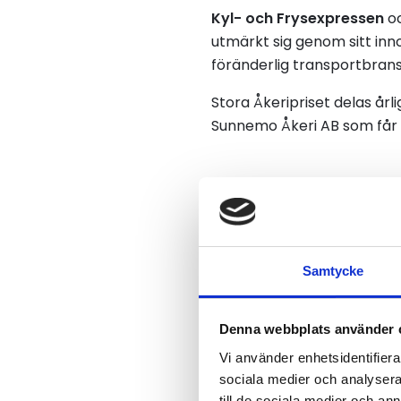
Kyl- och Frysexpressen
o
utmärkt sig genom sitt inn
föränderlig transportbran
Stora Åkeripriset delas årli
Sunnemo Åkeri AB som får g
Titta på vin
Vinnare: Sunn
Samtycke
Denna webbplats använder 
Vi använder enhetsidentifierar
sociala medier och analysera 
till de sociala medier och a