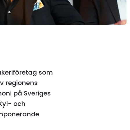
 åkeriföretag som
av regionens
moni på Sveriges
Kyl- och
 imponerande