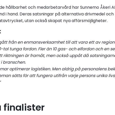
de hållbarhet och medarbetarvård har Sunnemo Åkeri AB v
 i hand. Deras satsningar på alternativa drivmedel och 
atavtrycket, utan också skapat nya affärsmöjligheter.
:
 gått från en enmansverksamhet till att vara ett av regi
-tal tunga fordon. Fler än 10 gas- och elfordon och en s
att riktningen är framåt, men också uppåt då satsninga
i branschen.
 timmar optimerar logistiken. Men aldrig på personalens b
an sätts för att fungera utifrån varje persons unika livs
”
finalister