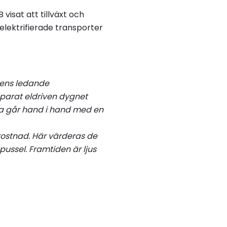
isat att tillväxt och
elektrifierade transporter
onens ledande
eparat eldriven dygnet
rna går hand i hand med en
ekostnad. Här värderas de
pussel. Framtiden är ljus