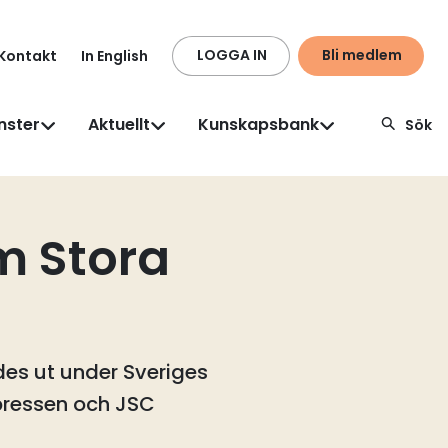
LOGGA IN
Bli medlem
Kontakt
In English
nster
Aktuellt
Kunskapsbank
Sök
m Stora
ades ut under Sveriges
xpressen och JSC