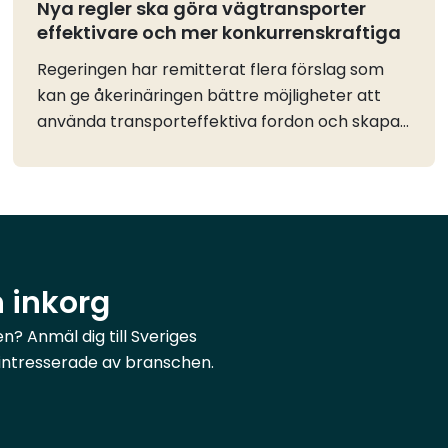
Nya regler ska göra vägtransporter
effektivare och mer konkurrenskraftiga
Regeringen har remitterat flera förslag som
kan ge åkerinäringen bättre möjligheter att
använda transporteffektiva fordon och skapa
ett mer flexibelt nyttjande av vägnätet. Vi ser
positivt på förslagen, som ligger i linje med flera
frågor som näringen har drivit under lång
tid.Särskilt betydelsefullt är förslaget om
förändrade regler för lastbilsekipage som är
längre än 24 meter. Genom nya längdregler
n inkorg
för vissa släpvagnar och påhängsvagnar kan
fler typer av långa fordonskombinationer
? Anmäl dig till Sveriges
tillåtas på svenska vägar.Det ger
r intresserade av branschen.
åkeriföretagen större flexibilitet att välja den
fordonskombination som är bäst lämpad för
transportuppdraget. Att kunna transportera