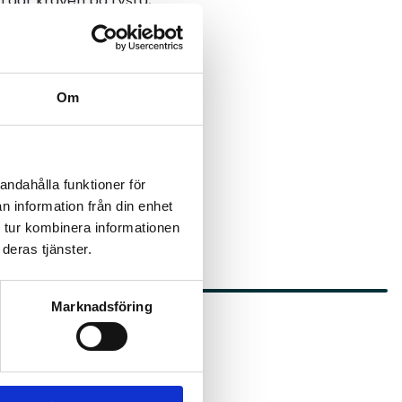
en där kraven på tysta,
ett år skapas incitament
å branschen en tydligare
Om
arbete för att minska
andahålla funktioner för
n information från din enhet
 tur kombinera informationen
deras tjänster.
Marknadsföring