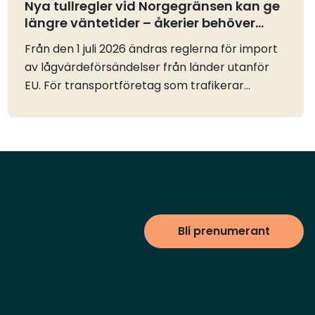
Nya tullregler vid Norgegränsen kan ge
längre väntetider – åkerier behöver
planera i god tid
Från den 1 juli 2026 ändras reglerna för import
av lågvärdeförsändelser från länder utanför
EU. För transportföretag som trafikerar
Norgegränsen kan förändringen innebära
betydligt längre väntetider om man inte
förbereder sin tullhantering.Tullfriheten för
försändelser med ett värde på högst 150 euro
tas bort. Samtidigt införs krav som innebär att
varje lågvärdeförsändelse till konsument
måste deklareras separat. Tidigare har flera
Bli prenumerant
försändelser kunnat deklareras i samma
tulldeklaration, men den möjligheten försvinner
nu. För åkerier som transporterar e-
handelsgods eller samlastat gods från Norge
till många olika mottagare i Sverige kan