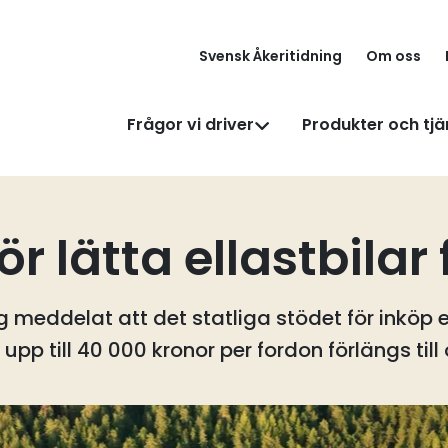
Svensk Åkeritidning
Om oss
Frågor vi driver
Produkter och tjä
ör lätta ellastbilar
 meddelat att det statliga stödet för inköp el
 upp till 40 000 kronor per fordon förlängs til