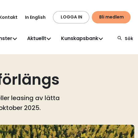
LOGGA IN
Bli medlem
Kontakt
In English
nster
Aktuellt
Kunskapsbank
Sök
 förlängs
ler leasing av lätta
l oktober 2025.