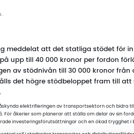
...
 meddelat att det statliga stödet för in
r på upp till 40 000 kronor per fordon för
n av stödnivån till 30 000 kronor från d
hålls det högre stödbeloppet fram till at
.
åskynda elektrifieringen av transportsektorn och bidra ti
5. För åkerier som planerar att ställa om delar av sin fordon
rade investeringsförutsättningar och en ökad trygghet i