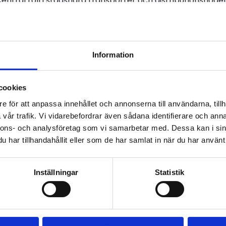
 central roll i stadsnära transporter och distributionsflöd
Genom att behålla den högre stödnivån under ytterligare 
get och bidra till en hållbar transportkedja. Det ger ocks
 i sin omställningsplanering.
Information
klimatpremien och är en del i regeringens övergripande 
tionen av utsläppsfria fordon i vägtrafiken.
cookies
e för att anpassa innehållet och annonserna till användarna, tillh
vår trafik. Vi vidarebefordrar även sådana identifierare och anna
nnons- och analysföretag som vi samarbetar med. Dessa kan i sin
har tillhandahållit eller som de har samlat in när du har använt 
Inställningar
Statistik