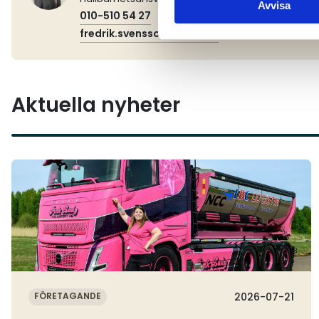
Avvisa
010-510 54 27
fredrik.svensson@akeri.se
Aktuella nyheter
Läs mer
FÖRETAGANDE
2026-07-21