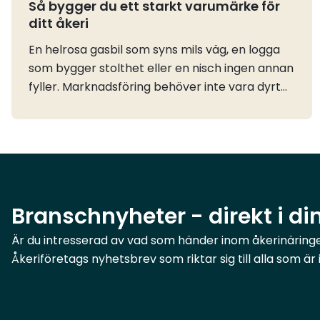
Så bygger du ett starkt varumärke för
ditt åkeri
En helrosa gasbil som syns mils väg, en logga
som bygger stolthet eller en nisch ingen annan
fyller. Marknadsföring behöver inte vara dyrt
eller komplicerat, men det måste göras och
speciellt i uppstarten av ditt eget åkeri. Våra
ambassadörer berättar och delar med sig av
sina bästa tips.Bygg ett varumärke som syns
och hitta din nischJessica: När jag kör runt i en
helrosa bil som ingen kan missa – det är min
Branschnyheter - direkt i di
marknadsföring. Jag är ute på lastbilsmässor,
nätverkar, och har fått en del uppmärksamhet
Är du intresserad av vad som händer inom åkerinäringen
i branschtidningar. Det handlar om att våga
Åkeriföretags nyhetsbrev som riktar sig till alla som ä
synas på riktigt och göra något som folk
minns.Ebba: Jag gillar min logga, den fixade jag
med omsorg och jag använde aktivt att jag var