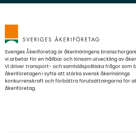
tjej och enbilsföretagare. Folk hajar till. Men det
gäller att följa upp allting med att göra ett bra
jobb, var snäll och trevlig och bygga personliga
relationer till kunderna. Det håller längre än
någon annons. Ebba Persson, ägare av Ebbas
Kran & Transport AB. Foto: Privat. Love: Satsa
på kvalitet och hitta din nisch. Jag kör
Sveriges Åkeriföretag är åkerinäringens branschorgan
drömekipaget och visar upp det på mässor
vi arbetar för en hållbar och lönsam utveckling av åker
Vi driver transport- och samhällspolitiska frågor som 
runt om i landet. När du gör något bra och blir
åkeriföretagen i syfte att stärka svensk åkerinärings
känd för det så kör ryktet igång, det är det
konkurrenskraft och förbättra förutsättningarna för at
bästa du kan ha.Emil: Nätverka i branschen, det
åkeriföretag.
är mitt allra bästa tips. Prata med folk, bygg
relationer, håll kontakten. De flesta körningar
och kunder jag fått har kommit via nätverk,
inte via annonser. Emil Ericsson, ägare av Emil