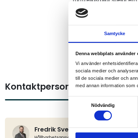
Lätta ellastbilar spelar en
utsläppsfria fordon ökar. 
för fler företag att ta ste
tidsram att förhålla sig till
Samtycke
Stödet ges inom ramen för 
utsläpp och främja introduk
Denna webbplats använder 
Vi använder enhetsidentifierar
sociala medier och analysera 
till de sociala medier och a
Kontaktperson
med annan information som du 
Samtyckesval
Nödvändig
Fredrik Svensson
Hållbarhetsansvarig