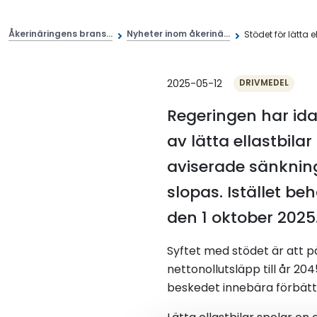
Åkerinäringens brans...
Nyheter inom åkerinä...
Stödet för lätta ell
2025-05-12
DRIVMEDEL
Regeringen har idag
av lätta ellastbila
aviserade sänkninge
slopas. Istället be
den 1 oktober 2025
Syftet med stödet är att p
nettonollutsläpp till år 204
beskedet innebära förbätt