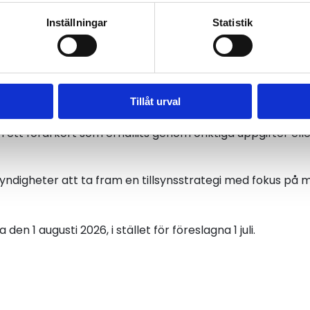
ulation av färdskrivare, med böter eller fängelse i högst 
Inställningar
Statistik
om tillverkar, utvecklar, innehar, distribuerar eller överl
färdskrivare.
emän att få tillträde till enskilda områden för flygande i
Tillåt urval
h fordonsutrustning.
 ett förarkort som erhållits genom oriktiga uppgifter elle
yndigheter att ta fram en tillsynsstrategi med fokus på 
den 1 augusti 2026, i stället för föreslagna 1 juli.