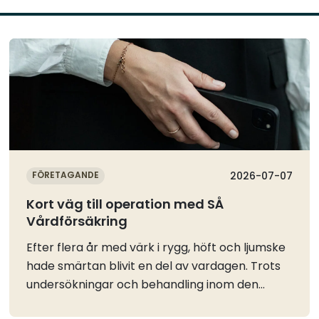
Läs mer
FÖRETAGANDE
2026-07-07
Kort väg till operation med SÅ
Vårdförsäkring
Efter flera år med värk i rygg, höft och ljumske
hade smärtan blivit en del av vardagen. Trots
undersökningar och behandling inom den
offentliga vården blev besvären successivt