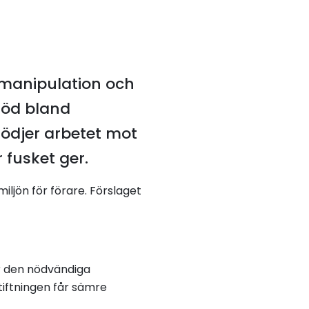
t manipulation och
töd bland
tödjer arbetet mot
fusket ger.
ljön för förare. Förslaget
ur den nödvändiga
tiftningen får sämre