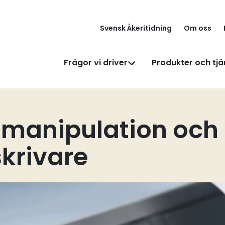
Svensk Åkeritidning
Om oss
Frågor vi driver
Produkter och tjä
r manipulation och
krivare