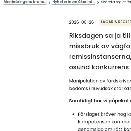
Åkerinäringens brans...
Nyheter inom åkerinä...
Skärpta regler för
2026-06-26
LAGAR & REGLE
Riksdagen sa ja ti
missbruk av vägfor
remissinstanserna, 
osund konkurrens 
Manipulation av färdskriva
bedöms i huvudsak stärka 
Samtidigt har vi påpekat e
Förslaget kräver hög k
kompetensen kommer att
genomslag om rätt kontr