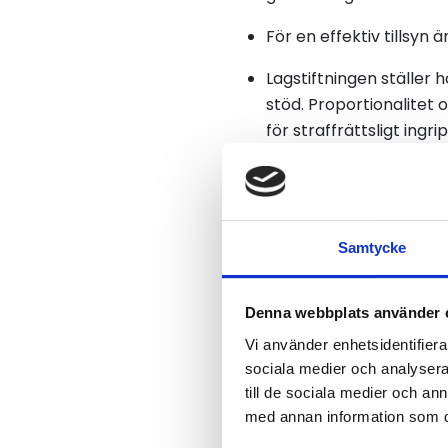
För en effektiv tillsyn
Lagstiftningen ställer 
stöd. Proportionalitet
för straffrättsligt in
kroppsvisitation. Vi ha
oproportionerliga beslu
Vi följer praxisutvecklingen
Samtycke
Det här innebär förslaget
De föreslagna reglerna gör 
Denna webbplats använder 
bygger på proposition 202
Vi använder enhetsidentifierar
sociala medier och analysera 
Större befogenheter för
till de sociala medier och a
manipulation, och för 
med annan information som du 
kroppsvisitation utförd a