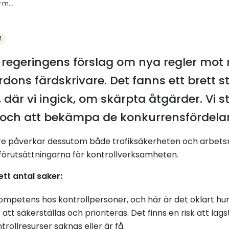
 m...
R
ll regeringens förslag om nya regler mo
dons färdskrivare. Det fanns ett brett s
där vi ingick, om skärpta åtgärder. Vi s
och att bekämpa de konkurrensfördelar 
re påverkar dessutom både trafiksäkerheten och arbetsmi
förutsättningarna för kontrollverksamheten.
tt antal saker:
ompetens hos kontrollpersoner, och här är det oklart h
 säkerställas och prioriteras. Det finns en risk att lags
ollresurser saknas eller är få.