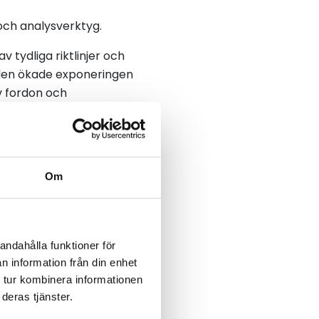
 och analysverktyg.
v tydliga riktlinjer och
 den ökade exponeringen
v fordon och
ingar, för att undvika
bristande kunskap.
Om
färdskrivare. Förslaget
andahålla funktioner för
n information från din enhet
 För att utreda och lagföra
 tur kombinera informationen
sökning av fordon och
deras tjänster.