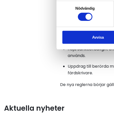
Samtyckesval
Skärpt straff för manip
Nödvändig
straffskala gäller den s
avsedd att manipulera 
Rätt för kontrolltjänst
Avvisa
kontroller av fordon oc
Höjd sanktionsavgift om
används.
Uppdrag till berörda m
färdskrivare.
De nya reglerna börjar gälla 
Aktuella nyheter