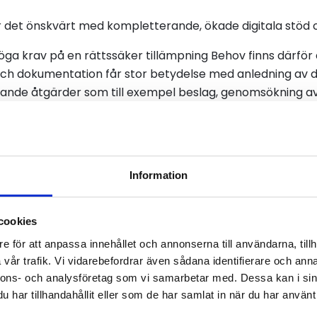
 är det önskvärt med kompletterande, ökade digitala stöd
höga krav på en rättssäker tillämpning Behov finns därför a
 och dokumentation får stor betydelse med anledning av
gripande åtgärder som till exempel beslag, genomsökning a
r i vårt remissvar betonat vikten av just rättssäkra bedömn
t i situationer där överträdelser beror på misstag eller 
.
Information
det möjligt att vidta kraftfulla åtgärder mot fusket med 
cookies
5/26:256 och handlar bland annat om:
e för att anpassa innehållet och annonserna till användarna, tillh
vår trafik. Vi vidarebefordrar även sådana identifierare och anna
 poliser och bilinspektörer vid misstänkta överträdelser.
nnons- och analysföretag som vi samarbetar med. Dessa kan i sin
att omhänderta förarkort som ska återkallas, kan genom
har tillhandahållit eller som de har samlat in när du har använt 
v polis bli aktuellt.