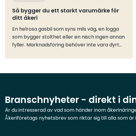
Så bygger du ett starkt varumärke för
ditt åkeri
En helrosa gasbil som syns mils väg, en logga
som bygger stolthet eller en nisch ingen annan
fyller. Marknadsföring behöver inte vara dyrt
eller komplicerat, men det måste göras och
speciellt i uppstarten av ditt eget åkeri. Våra
ambassadörer berättar och delar med sig av
sina bästa tips.Bygg ett varumärke som syns
och hitta din nischJessica: När jag kör runt i en
helrosa bil som ingen kan missa – det är min
Branschnyheter - direkt i di
marknadsföring. Jag är ute på lastbilsmässor,
nätverkar, och har fått en del uppmärksamhet
Är du intresserad av vad som händer inom åkerinäringen
i branschtidningar. Det handlar om att våga
Åkeriföretags nyhetsbrev som riktar sig till alla som ä
synas på riktigt och göra något som folk
minns.Ebba: Jag gillar min logga, den fixade jag