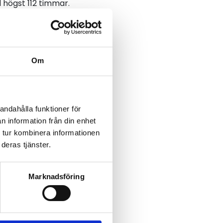
 högst 112 timmar.
ägarbetstidsreglerna
Om
iga regler gäller som
andahålla funktioner för
n information från din enhet
inns inget krav på att
 tur kombinera informationen
deras tjänster.
stid vid visst
a kan begränsa hur
Marknadsföring
m gäller enligt