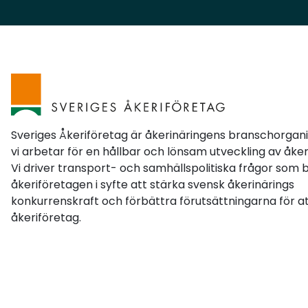
med omsorg och jag använde aktivt att jag var
tjej och enbilsföretagare. Folk hajar till. Men det
gäller att följa upp allting med att göra ett bra
jobb, var snäll och trevlig och bygga personliga
relationer till kunderna. Det håller längre än
någon annons. Ebba Persson, ägare av Ebbas
Kran & Transport AB. Foto: Privat. Love: Satsa
på kvalitet och hitta din nisch. Jag kör
Sveriges Åkeriföretag är åkerinäringens branschorgan
drömekipaget och visar upp det på mässor
vi arbetar för en hållbar och lönsam utveckling av åker
Vi driver transport- och samhällspolitiska frågor som 
runt om i landet. När du gör något bra och blir
åkeriföretagen i syfte att stärka svensk åkerinärings
känd för det så kör ryktet igång, det är det
konkurrenskraft och förbättra förutsättningarna för at
bästa du kan ha.Emil: Nätverka i branschen, det
åkeriföretag.
är mitt allra bästa tips. Prata med folk, bygg
relationer, håll kontakten. De flesta körningar
och kunder jag fått har kommit via nätverk,
inte via annonser. Emil Ericsson, ägare av Emil