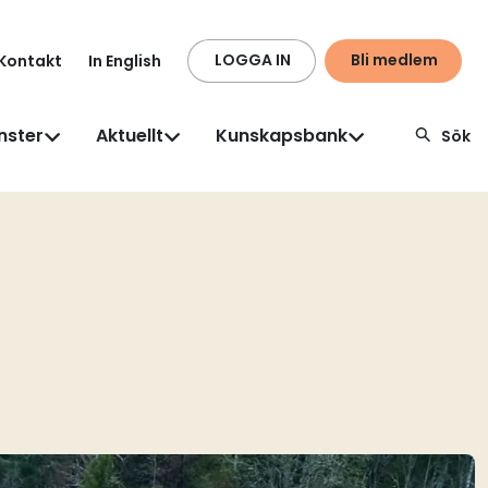
LOGGA IN
Bli medlem
Kontakt
In English
nster
Aktuellt
Kunskapsbank
Sök