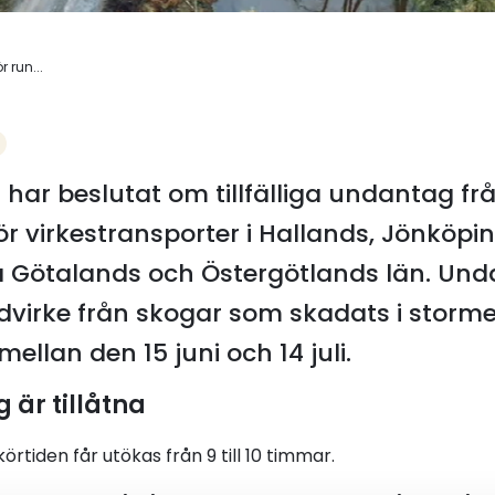
 run...
 har beslutat om tillfälliga undantag fr
för virkestransporter i Hallands, Jönköpi
a Götalands och Östergötlands län. Und
dvirke från skogar som skadats i storme
ellan den 15 juni och 14 juli.
 är tillåtna
rtiden får utökas från 9 till 10 timmar.