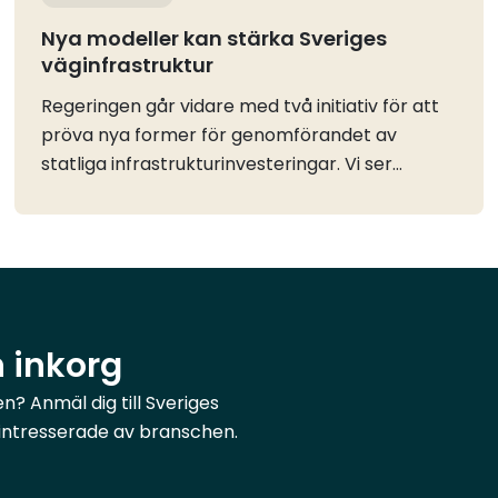
Nya modeller kan stärka Sveriges
väginfrastruktur
Regeringen går vidare med två initiativ för att
pröva nya former för genomförandet av
statliga infrastrukturinvesteringar. Vi ser
positivt på möjligheten att utveckla nya
arbetssätt som kan korta ledtider, stärka
kostnadskontrollen och snabbare skapa nytta
för näringslivets och samhällets
godstransporter.Trafikverket får i uppdrag att
förbereda genomförandet av
n inkorg
infrastrukturprojekt genom offentlig-privat
samverkan, OPS. Uppdraget ska redovisas
? Anmäl dig till Sveriges
senast den 4 maj 2027. Samtidigt tillsätts en
r intresserade av branschen.
utredning om de lagändringar som krävs för
att ett statligt ägt bolag ska kunna ansvara för