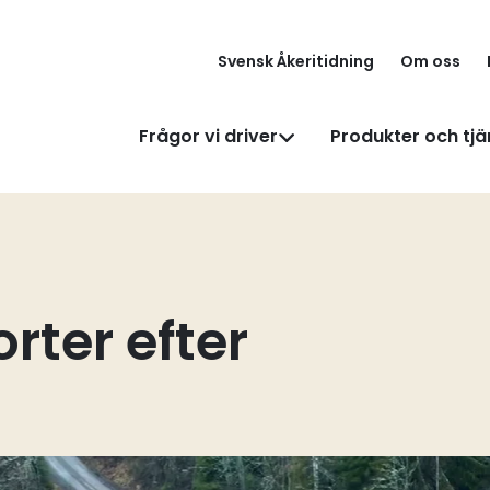
Svensk Åkeritidning
Om oss
Frågor vi driver
Produkter och tjä
rter efter