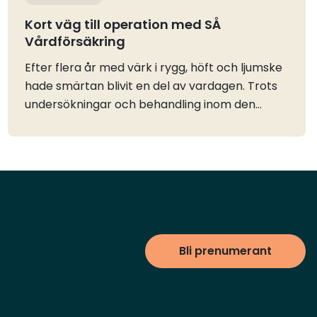
Kort väg till operation med SÅ
Vårdförsäkring
Efter flera år med värk i rygg, höft och ljumske
hade smärtan blivit en del av vardagen. Trots
undersökningar och behandling inom den
offentliga vården blev besvären successivt
värre. För en av Sveriges Åkeriföretags
medlemmar blev SÅ Vårdförsäkring genom
Trygg-Hansa avgörande när behovet av hjälp
var som störst.Smärtan blev en del av
vardagenI oktober 2025 genomfördes
röntgenundersökningar och därefter följde
Bli prenumerant
kontakt med fysioterapeut och ett
träningsprogram. Förhoppningen var att
problemen skulle minska, men smärtan
fortsatte att påverka både arbete och