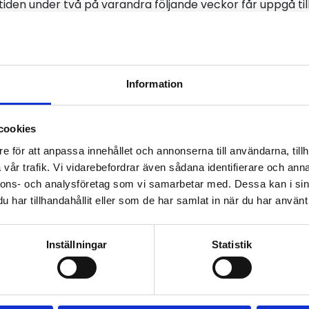
en under två på varandra följande veckor får uppgå till
te innebära att den maximala veckoarbetstiden enligt v
ehöver inte kompenseras.
Information
ll
sa undantag från EU förordning om kör- och vilotider. Övr
cookies
e för att anpassa innehållet och annonserna till användarna, tillh
vår trafik. Vi vidarebefordrar även sådana identifierare och anna
ghet att tillfälligt frångå vissa bestämmelser, men det f
nnons- och analysföretag som vi samarbetar med. Dessa kan i sin
har tillhandahållit eller som de har samlat in när du har använt 
akta reglerna i vägarbetstidslagen (Lag 2005:395 om arbet
illhörande förordningar och föreskrifter, eftersom dess
Inställningar
Statistik
 praktiken.
verkan på exempelvis kollektivavtal. Vid frågor om vad so
arbetstagarorganisation kontaktas.