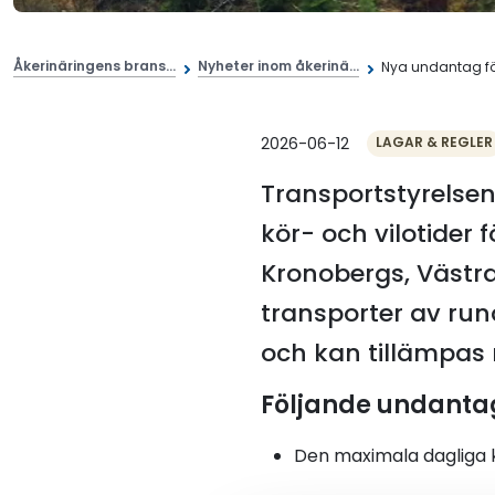
Åkerinäringens brans...
Nyheter inom åkerinä...
Nya undantag för
2026-06-12
LAGAR & REGLER
Transportstyrelsen
kör- och vilotider 
Kronobergs, Västr
transporter av run
och kan tillämpas m
Följande undantag
Den maximala dagliga kö