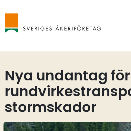
Nya undantag för
rundvirkestranspo
stormskador