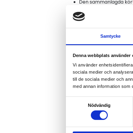
Den sammanlagda körtid
Undantaget får dock in
överskrids.
Reducerad veckovila b
Samtycke
Viktigt att känna ti
Föreskrifterna reglerar vis
Denna webbplats använder 
vanligt.
Vi använder enhetsidentifierar
sociala medier och analysera 
Undantagen innebär en möjli
till de sociala medier och a
utnyttja dem.
med annan information som du 
Det är också viktigt att be
Samtyckesval
vägtransportarbete) med t
Nödvändig
undantagen kan användas i
Föreskrifterna har ingen in
kollektivavtal bör berörd 