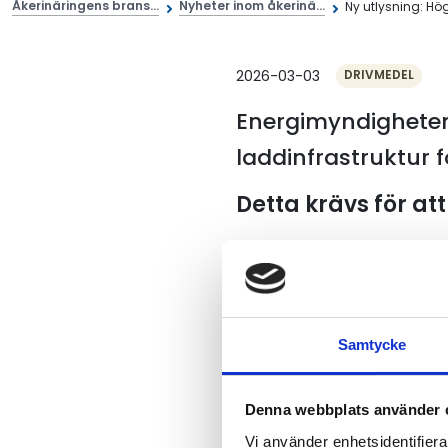
Åkerinäringens brans...
Nyheter inom åkerinä...
Ny utlysning: Hög
2026-03-03
DRIVMEDEL
Energimyndighete
laddinfrastruktur f
Detta krävs för att
Bland nyheterna finns att 
inkluderas i ansökan. Samtli
de projekt som erbjuder me
med den 5 maj 2026.
Samtycke
Energimyndigheten arrange
mars för den som vill vet
Denna webbplats använder 
Om regeringen beslutar om
Vi använder enhetsidentifierar