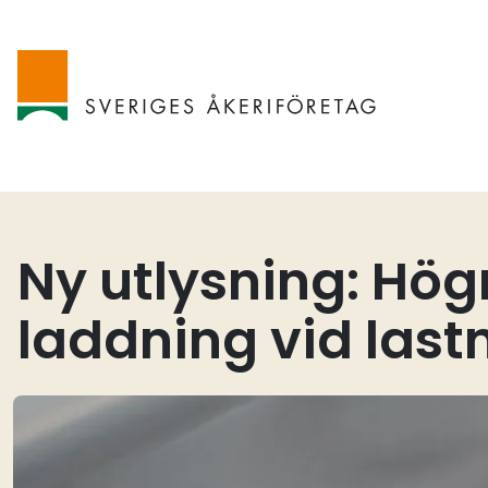
Ny utlysning: Högr
laddning vid last