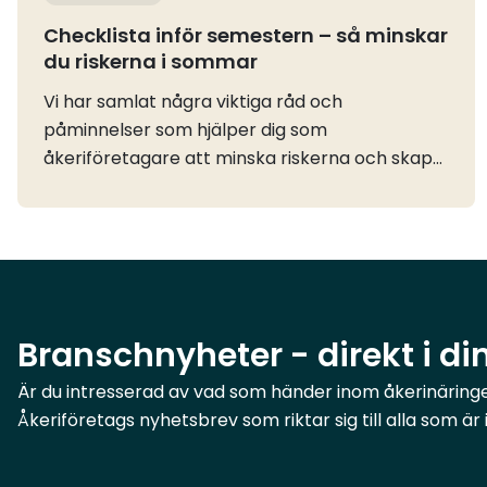
Checklista inför semestern – så minskar
du riskerna i sommar
Vi har samlat några viktiga råd och
påminnelser som hjälper dig som
åkeriföretagare att minska riskerna och skapa
en tryggare sommar både inför ledigheten och
under resten av året. Oavsett om du är på väg
ut på vägarna, ansvarar för verksamheten
eller planerar semestern finns det flera enkla
åtgärder som kan bidra till en säkrare
verksamhet och göra stor skillnad.
Branschnyheter - direkt i di
Är du intresserad av vad som händer inom åkerinäringen
Åkeriföretags nyhetsbrev som riktar sig till alla som ä