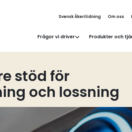
Svensk Åkeritidning
Om oss
Frågor vi driver
Produkter och tjä
e stöd för
ning och lossning