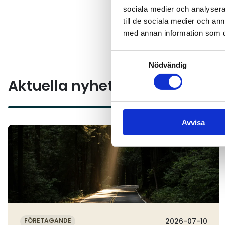
dessutom att senare under 
sociala medier och analysera 
kan komma att omfattas.
till de sociala medier och a
med annan information som du 
Läs mer om utlysningen
Samtyckesval
Nödvändig
Aktuella nyheter
Avvisa
Läs mer
FÖRETAGANDE
2026-07-10