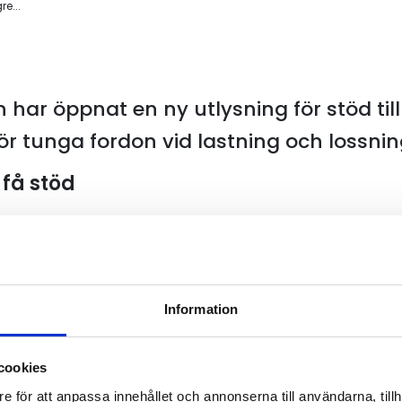
re...
n
har öppnat en ny utlysning för stöd til
ör tunga fordon vid lastning och lossnin
 få stöd
effektkravet per laddningspunkt sänks till 150 kW och att
ga projekt kan beviljas upp till 50 procent i stöd. Utlysni
st effekt per investerad krona kommer att prioriteras. St
Information
rar även två digitala informationsmöten om utlysningen
a mer om förutsättningar och ansökningsprocess.
cookies
 en ny förordning för stödgivningen (KN2025/01701) pla
e för att anpassa innehållet och annonserna till användarna, tillh