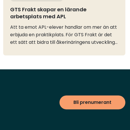
GTS Frakt skapar en lärande
arbetsplats med APL
Att ta emot APL-elever handlar om mer än att
erbjuda en praktikplats. För GTS Frakt är det
ett sätt att bidra till åkerinäringens utveckling
och samtidigt skapa en arbetsplats där
erfarenhet och kunskap förs vidare mellan
generationer.Som personalchef arbetar
Mattias Carlsson bland annat med rekrytering
och personalfrågor. En viktig del i hans roll är
att hitta nya vägar för att möta företagets
framtida kompetensförsörjning, där APL har
Bli prenumerant
blivit en viktig del av arbetet.– Vi tar emot
både gymnasieelever och vuxenelever. Det ger
oss möjlighet att möta personer som är på väg
in i branschen och visa hur vår verksamhet