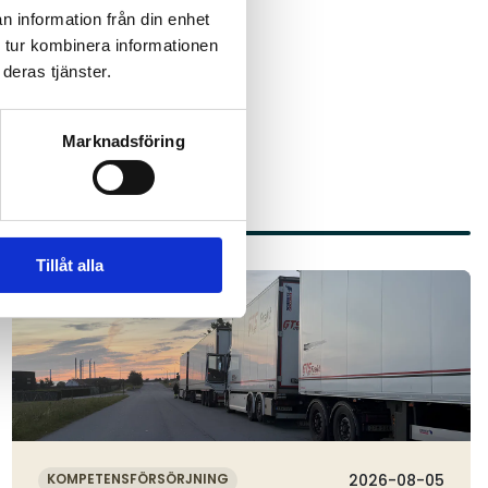
addning för tunga fordon
n information från din enhet
 tur kombinera informationen
deras tjänster.
Marknadsföring
Tillåt alla
Läs mer
KOMPETENSFÖRSÖRJNING
2026-08-05