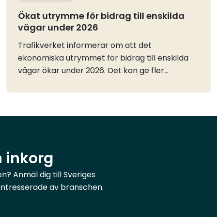
Ökat utrymme för bidrag till enskilda
vägar under 2026
Trafikverket informerar om att det
ekonomiska utrymmet för bidrag till enskilda
vägar ökar under 2026. Det kan ge fler
väghållare möjlighet att söka stöd för
angelägna åtgärder, bland annat i områden
där vägar har påverkats av stormar eller
andra händelser.Enligt Trafikverkets
information ökar anslaget för bidrag till
enskilda vägar från cirka 1,9 miljarder kronor till
n inkorg
cirka 2,3 miljarder kronor under 2026. Det
motsvarar en ökning med omkring 450
? Anmäl dig till Sveriges
miljoner kronor. Det utökade utrymmet avser
r intresserade av branschen.
särskilt vägbidrag och innebär förbättrade
förutsättningar för planerade underhålls- och