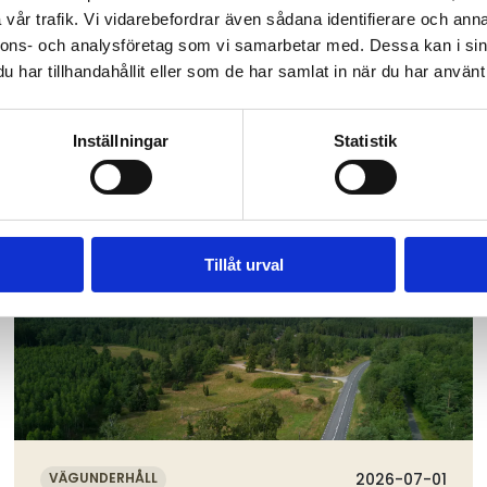
året öppna upp en utlysning där även helt icke-publik l
vår trafik. Vi vidarebefordrar även sådana identifierare och anna
nnons- och analysföretag som vi samarbetar med. Dessa kan i sin
har tillhandahållit eller som de har samlat in när du har använt 
Inställningar
Statistik
Tillåt urval
Läs mer
VÄGUNDERHÅLL
2026-07-01