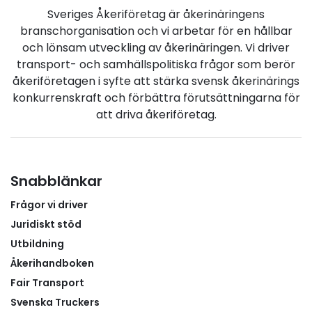
verksamhet fungerar, förklarar Mattias. Foto: GTS
Sveriges Åkeriföretag är åkerinäringens
Frakt. Under sin APL-period får eleverna prova på
branschorganisation och vi arbetar för en hållbar
flera olika delar av transport- och
och lönsam utveckling av åkerinäringen. Vi driver
logistikverksamheten. Vilka moment de får
transport- och samhällspolitiska frågor som berör
genomföra beror bland annat på utbildning,
åkeriföretagen i syfte att stärka svensk åkerinärings
erfarenhet och vilka behörigheter de har. Det kan
konkurrenskraft och förbättra förutsättningarna för
handla om att lära sig rutiner i verksamheten,
att driva åkeriföretag.
arbeta med fraktsedlar, lasta och lossa gods och för
de elever som har rätt förutsättningar kan även
körning vara en del av perioden.APL skapar
engagemang i hela organisationenEn viktig del av
Snabblänkar
GTS Frakts APL-arbete är att det inte bara gynnar
Frågor vi driver
eleverna. Även företagets egna medarbetare får en
möjlighet att utvecklas genom att dela med sig av
Juridiskt stöd
sin kunskap och erfarenhet.
Utbildning
Åkerihandboken
Fair Transport
Svenska Truckers