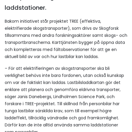
laddstationer.
Bakom initiativet står projektet TREE (effektiva,
elektrifierade skogstransporter), som drivs av Skogforsk
tillsammans med andra forskningsaktörer samt skogs- och
transportbranscherna. Karttjänsten bygger på öppna data
och kompletteras med fältobservationer för att ge en
aktuell bild av var och hur lastbilar kan laddas.
– För att elektrifieringen av skogstransporter ska bli
verklighet behövs inte bara fordonen, utan också kunskap
om var de faktiskt kan laddas. Lastbilsladdkartan gör det
enklare att planera och genomföra eldrivna transporter,
säger Janis Danebergs, Lindholmen Science Park, och
forskare i TREE-projektet. Till skillnad från personbilar har
tunga lastbilar särskilda krav, som till exempel högre
laddeffekt, tillräcklig vändradie och god framkomlighet.
Därför kan de inte alltid använda samma laddstationer