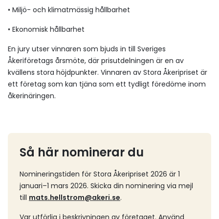
• Miljö- och klimatmässig hållbarhet
• Ekonomisk hållbarhet
En jury utser vinnaren som bjuds in till Sveriges
Åkeriföretags årsmöte, där prisutdelningen är en av
kvällens stora höjdpunkter. Vinnaren av Stora Åkeripriset är
ett företag som kan tjäna som ett tydligt föredöme inom
åkerinäringen.
Så här nominerar du
Nomineringstiden för Stora Åkeripriset 2026 är 1
januari–1 mars 2026. Skicka din nominering via mejl
till
mats.hellstrom@akeri.se
.
Var utförlig i beskrivningen av företaget. Använd