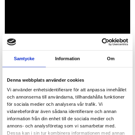
Samtycke
Information
Om
Kontaktperson
Denna webbplats använder cookies
Vi använder enhetsidentifierare för att anpassa innehållet
och annonserna till användarna, tillhandahålla funktioner
för sociala medier och analysera vår trafik. Vi
Mats Hellström
vidarebefordrar även sådana identifierare och annan
Chefredaktör
information från din enhet till de sociala medier och
010-510 54 45
annons- och analysföretag som vi samarbetar med.
mats.hellstrom@akeri.se
Dessa kan i sin tur kombinera informationen med annan