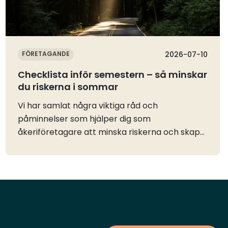
FÖRETAGANDE
2026-07-10
Checklista inför semestern – så minskar
du riskerna i sommar
Vi har samlat några viktiga råd och
påminnelser som hjälper dig som
åkeriföretagare att minska riskerna och skapa
en tryggare sommar både inför ledigheten och
under resten av året. Oavsett om du är på väg
ut på vägarna, ansvarar för verksamheten
eller planerar semestern finns det flera enkla
åtgärder som kan bidra till en säkrare
verksamhet och göra stor skillnad.