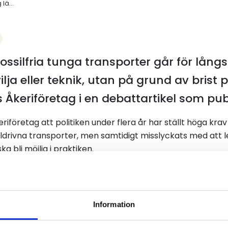
lä...
fossilfria tunga transporter går för lång
ilja eller teknik, utan på grund av brist p
s Åkeriföretag i en debattartikel som pub
keriföretag att politiken under flera år har ställt höga kr
ch eldrivna transporter, men samtidigt misslyckats med at
ka bli möjlig i praktiken.
 viljan finns hos transportföretag och fordonstillverkare 
ade incitament och tydliga förutsättningar blir det svårt fö
Information
 Sveriges Åkeriföretag bland annat förstärkta stöd för in