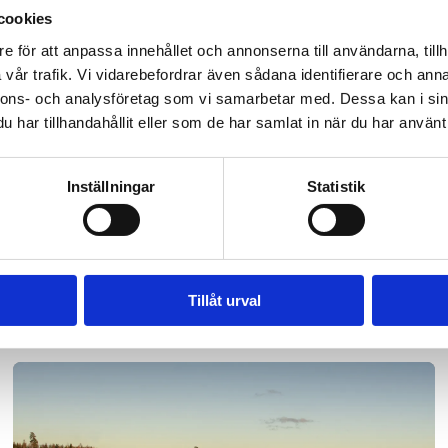
transportköpare att välja utsläppsfria alternativ, kraftigt
cookies
nslutningar och tydligt utpekade högeffektkorridorer.
e för att anpassa innehållet och annonserna till användarna, tillh
d en uppmaning till politiken att ta ett större ansvar fö
vår trafik. Vi vidarebefordrar även sådana identifierare och anna
Transportnäringen står redo att ta sin del av ansvaret 
nnons- och analysföretag som vi samarbetar med. Dessa kan i sin
har tillhandahållit eller som de har samlat in när du har använt 
 omställning finns ännu inte på plats.
elhet här
Inställningar
Statistik
Tillåt urval
Läs mer