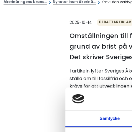
Åkerinäringens brans...
Nyheter inom åkerinä...
Krav utan verktyg 
2025-10-14
DEBATTARTIKLAR
Omställningen till 
grund av brist på v
Det skriver Sverige
I artikeln lyfter Sveriges Å
ställa om till fossilfria o
krävs för att utvecklingen s
Trots att både tekniken och
Utan långsiktiga stöd, rikt
steget mot elektrifiering.
Samtycke
I debattartikeln efterlyser