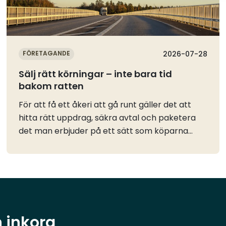
FÖRETAGANDE
2026-07-28
Sälj rätt körningar – inte bara tid
bakom ratten
För att få ett åkeri att gå runt gäller det att
hitta rätt uppdrag, säkra avtal och paketera
det man erbjuder på ett sätt som köparna
förstår. Våra ambassadörer berättar och delar
med sig av sina bästa tips.Ha kunder klara när
du startarEbba: Det viktigaste är att ha en
kundkrets klar redan innan du startar, då har
du något att börja med. Hade jag inte haft det
hade jag nog inte startat själv.Jessica: Gå med i
n inkorg
en LBC eller liknande organisation direkt. Det