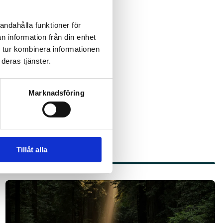
 sänkt skatt på laddel
andahålla funktioner för
r att skapa fungerande
n information från din enhet
– men de nödvändiga
 tur kombinera informationen
deras tjänster.
Marknadsföring
Tillåt alla
Läs mer