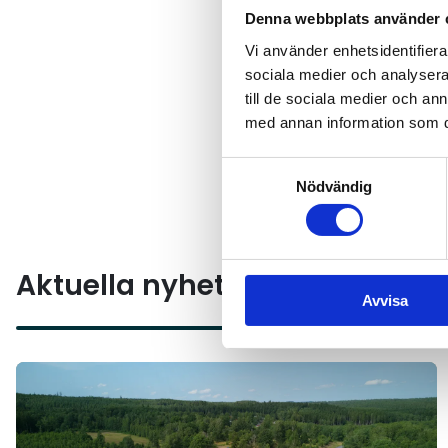
ekonomiska incitament till 
Denna webbplats använder 
samt snabbspår för elnätsa
Vi använder enhetsidentifierar
Debattartikeln avslutas me
sociala medier och analysera 
marknadsförutsättningar. 
till de sociala medier och a
med annan information som du 
verktygen för en storskalig
Läs debattartikeln i sin h
Samtyckesval
Nödvändig
Aktuella nyheter
Avvisa
Läs mer