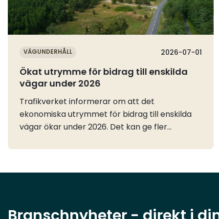
VÄGUNDERHÅLL
2026-07-01
Ökat utrymme för bidrag till enskilda
vägar under 2026
Trafikverket informerar om att det
ekonomiska utrymmet för bidrag till enskilda
vägar ökar under 2026. Det kan ge fler
väghållare möjlighet att söka stöd för
angelägna åtgärder, bland annat i områden
där vägar har påverkats av stormar eller
andra händelser.Enligt Trafikverkets
information ökar anslaget för bidrag till
enskilda vägar från cirka 1,9 miljarder kronor till
Branschnyheter - direkt i di
cirka 2,3 miljarder kronor under 2026. Det