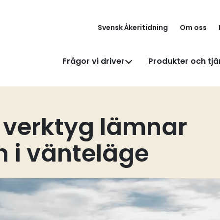
Svensk Åkeritidning
Om oss
Frågor vi driver
Produkter och tjä
 verktyg lämnar
 i vänteläge