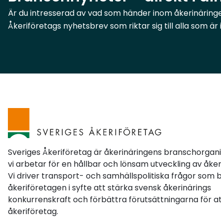
motsvarar en ökning med omkring 450
Är du intresserad av vad som händer inom åkerinäringen
miljoner kronor. Det utökade utrymmet avser
Åkeriföretags nyhetsbrev som riktar sig till alla som ä
särskilt vägbidrag och innebär förbättrade
förutsättningar för planerade underhålls- och
förbättringsåtgärder.Trafikverket uppmanar
nu berörda väghållare att se över tidigare
uppskjutna projekt och identifierade behov.
Väghållare som tidigare avstått från att ta
fram underlag eller ansöka om bidrag,
eftersom de uppfattat att de tillgängliga
medlen varit begränsade, bör nu på nytt
överväga möjligheten att söka stöd.För
Sveriges Åkeriföretag är åkerinäringens branschorgan
Sveriges Åkeriföretags medlemmar kan
vi arbetar för en hållbar och lönsam utveckling av åker
Vi driver transport- och samhällspolitiska frågor som 
informationen vara relevant i flera
åkeriföretagen i syfte att stärka svensk åkerinärings
sammanhang. Det gäller särskilt företag i
konkurrenskraft och förbättra förutsättningarna för at
stormdrabbade områden, men även
åkeriföretag.
åkeriföretagare som själva är engagerade i