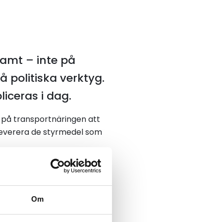
samt – inte på
å politiska verktyg.
liceras i dag.
av på transportnäringen att
t leverera de styrmedel som
uteblir investeringarna.
r åkerier att våga ta
Om
köp av tunga elfordon,