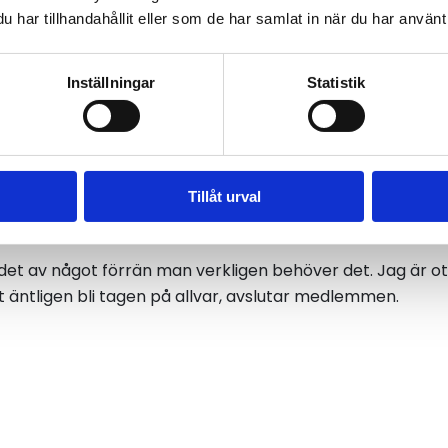
 hotellövernattning i anslutning till sjukhuset, vilket i
har tillhandahållit eller som de har samlat in när du har använt 
a på det som verkligen var viktigt.
Inställningar
Statistik
ng! Från det att jag ringde vårdplaneringen till dess satt 
r helt otroligt.
rde av medlemskapet
Tillåt urval
enheten också en påminnelse om värdet av medlemsför
rdet av något förrän man verkligen behöver det. Jag är o
t äntligen bli tagen på allvar, avslutar medlemmen.