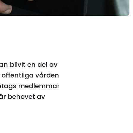
n blivit en del av
offentliga vården
företags medlemmar
r behovet av