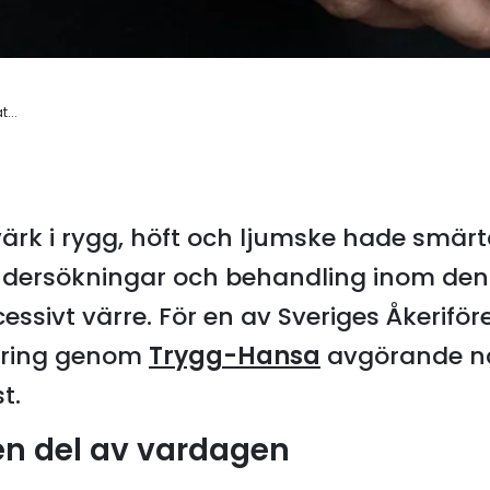
t...
värk i rygg, höft och ljumske hade smärta
ndersökningar och behandling inom den 
essivt värre. För en av Sveriges Åkeri
kring genom
Trygg-Hansa
avgörande nä
t.
en del av vardagen