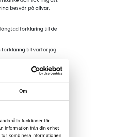
 omtanke och fick mig att
ina besvär på allvar,
ngtad förklaring till de
örklaring till varför jag
 prover och undersökningar
Om
kten med vårdplaneringen
sättning för kostnader
andahålla funktioner för
erbetalning av
n information från din enhet
esöken.
 tur kombinera informationen