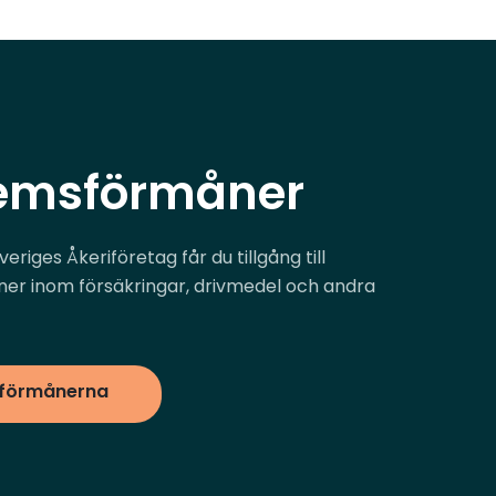
emsförmåner
riges Åkeriföretag får du tillgång till
r inom försäkringar, drivmedel och andra
 förmånerna