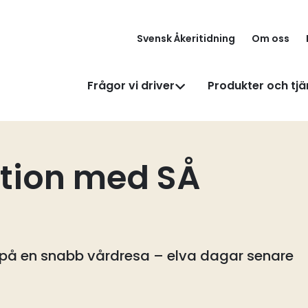
Svensk Åkeritidning
Om oss
Frågor vi driver
Produkter och tjä
ration med SÅ
en på en snabb vårdresa – elva dagar senare