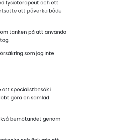
d fysioterapeut och ett
rtsatte att påverka både
t kom tanken på att använda
tag.
försäkring som jag inte
ett specialistbesök i
nabbt göra en samlad
 också bemötandet genom