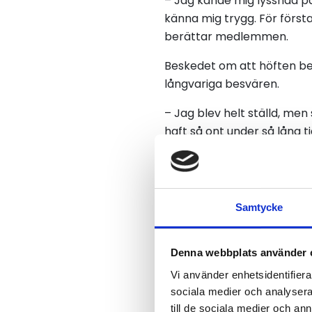
– Jag kände mig lyssnad på 
känna mig trygg. För först
berättar medlemmen.
Beskedet om att höften beh
långvariga besvären.
– Jag blev helt ställd, men 
haft så ont under så lång ti
Elva dagar från
Efter den medicinska bedö
Samtycke
genomfördes direkt och ko
till planerad operation had
Denna webbplats använder 
Utöver den snabba vårdpr
Vi använder enhetsidentifierar
kopplade till vårdbesök in
sociala medier och analysera 
medicinkostnader samt mil
till de sociala medier och a