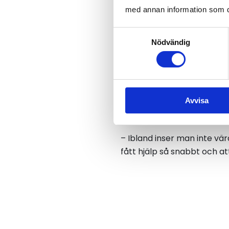
Försäkringen omfattade även
med annan information som du 
nära anhörig kunde fokuser
Samtyckesval
Nödvändig
– Vilken fantastisk försäkri
det bara elva dagar, vilket ä
Ett tydligt vä
Avvisa
För medlemmen blev erfar
Åkeriföretag.
– Ibland inser man inte vä
fått hjälp så snabbt och at