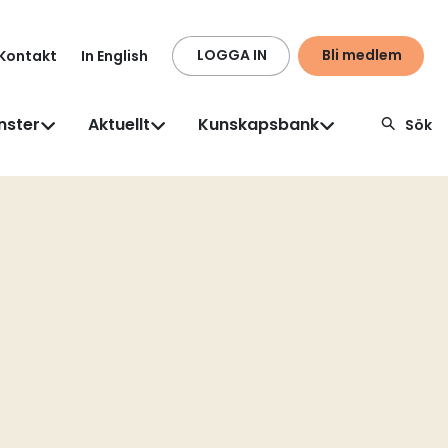
LOGGA IN
Bli medlem
Kontakt
In English
nster
Aktuellt
Kunskapsbank
Sök