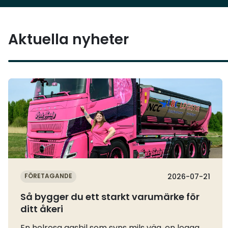
Aktuella nyheter
Läs mer
FÖRETAGANDE
2026-07-21
Så bygger du ett starkt varumärke för
ditt åkeri
En helrosa gasbil som syns mils väg, en logga