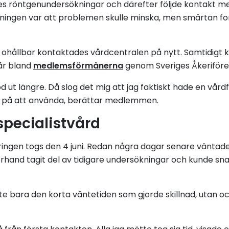
s röntgenundersökningar och därefter följde kontakt me
ingen var att problemen skulle minska, men smärtan fo
blev ohållbar kontaktades vårdcentralen på nytt. Samtidig
år bland
medlemsförmånerna
genom Sveriges Åkeriföre
od ut längre. Då slog det mig att jag faktiskt hade en vård
n på att använda, berättar medlemmen.
specialistvård
ngen togs den 4 juni. Redan några dagar senare väntade 
rhand tagit del av tidigare undersökningar och kunde s
e bara den korta väntetiden som gjorde skillnad, utan