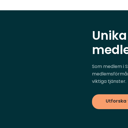
Unika
medl
Som medlem i Sve
medlemsförmåne
viktiga tjänster.
Utforska