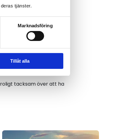
nnebar att både patient och
deras tjänster.
Marknadsföring
jag erbjöds operation gick
Tillåt alla
månerna via Sveriges
troligt tacksam över att ha