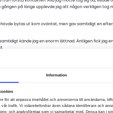
från första kontakten. Alla jag mötte tog sig tid, visade
a gången på länge upplevde jag att någon verkligen tog m
övde bytas ut kom oväntat, men gav samtidigt en efterlä
samtidigt kände jag en enorm lättnad. Äntligen fick jag en f
d.
 första samtalet till operation
mningen gick processen snabbt vidare. Alla nödvändiga
Information
rt därefter erbjöds en operationstid. Från första konta
e det gått endast elva dagar.
cookies
ocessen omfattade försäkringen för medlemmen även er
e för att anpassa innehållet och annonserna till användarna, tillh
om den offentliga vården upp till högkostnadsskyddet, åt
vår trafik. Vi vidarebefordrar även sådana identifierare och anna
ersättning tur och retur för resor i samband med vårdb
nnons- och analysföretag som vi samarbetar med. Dessa kan i sin