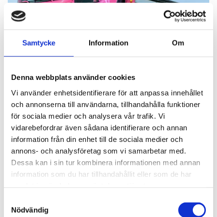
Samtycke
Information
Om
FÖRETAGANDE
2026-07-21
Denna webbplats använder cookies
Så bygger du ett starkt varumärke för
Vi använder enhetsidentifierare för att anpassa innehållet
ditt åkeri
och annonserna till användarna, tillhandahålla funktioner
för sociala medier och analysera vår trafik. Vi
En helrosa gasbil som syns mils väg, en logga som
vidarebefordrar även sådana identifierare och annan
bygger stolthet eller en nisch ingen annan fyller.
information från din enhet till de sociala medier och
Marknadsföring behöver inte vara dyrt eller
annons- och analysföretag som vi samarbetar med.
komplicerat, men det måste göras och speciellt i
Dessa kan i sin tur kombinera informationen med annan
uppstarten av ditt eget åkeri. Våra ambassadörer
information som du har tillhandahållit eller som de har
berättar och delar med sig av sina bästa tips.Bygg
Läs mer
samlat in när du har använt deras tjänster.
ett varumärke som syns och hitta din nischJessica:
Samtyckesval
När jag kör runt i en helrosa bil som ingen kan missa
Nödvändig
– det är min marknadsföring. Jag är ute på