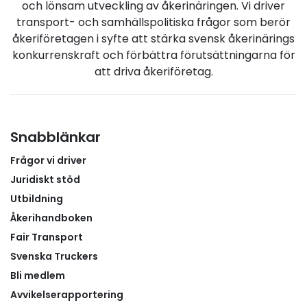
och lönsam utveckling av åkerinäringen. Vi driver
såsom bärgningsfordon och sjukvårdstransporter,
transport- och samhällspolitiska frågor som berör
men dessa undantag gäller inte generellt för
åkeriföretagen i syfte att stärka svensk åkerinärings
varningsbilar eller VTL.Det avgörande är alltså om
konkurrenskraft och förbättra förutsättningarna för
fordonet är ett godsbärande fordon – inte om det
att driva åkeriföretag.
för tillfället transporterar gods.Frågan om
förtydligande av tillämpning för bland annat
varningsbilar och VTL är ställd till EU. Sveriges
Åkeriföretag följer utvecklingen av tillämpningen
Snabblänkar
och återrapporterar så snart vi får mer vägledning
Frågor vi driver
från tillsynsmyndigheterna eller EU.
Juridiskt stöd
Utbildning
Åkerihandboken
Fair Transport
Svenska Truckers
Bli medlem
Avvikelserapportering