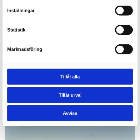
fordonskombinationer tillåtas på svenska vägar.Det
Inställningar
ger åkeriföretagen större flexibilitet att välja den
fordonskombination som är bäst lämpad för
transportuppdraget. Att kunna transportera mer
Statistik
gods med mindre resursåtgång kan bidra till ökad
VÄGUNDERHÅLL
2026-07-01
produktivitet, lägre energianvändning per
Marknadsföring
transporterat ton, stärkt konkurrenskraft och
Ökat utrymme för bidrag till enskilda
minskad klimatpåverkan.Flexiblare vägnät vid
vägar under 2026
störningarÄven möjligheten att tillfälligt ändra en
vägs bärighetsklass är ett viktigt steg framåt. Det
Trafikverket informerar om att det ekonomiska
Tillåt alla
kan skapa större flexibilitet vid olyckor, vägarbeten
utrymmet för bidrag till enskilda vägar ökar under
och förändrade tjälförhållanden. För den tunga
2026. Det kan ge fler väghållare möjlighet att söka
trafiken kan det innebära bättre framkomlighet,
stöd för angelägna åtgärder, bland annat i områden
Tillåt urval
färre onödiga omvägar och effektivare transporter
där vägar har påverkats av stormar eller andra
vid störningar.Ett steg i rätt riktningVi har under lång
händelser.Enligt Trafikverkets information ökar
Läs mer
Avvisa
tid arbetat för moderna fordonsregler och ett
anslaget för bidrag till enskilda vägar från cirka 1,9
sammanhängande vägnät som möjliggör längre
miljarder kronor till cirka 2,3 miljarder kronor under
och tyngre transporter. Förslagen går i rätt riktning
2026. Det motsvarar en ökning med omkring 450