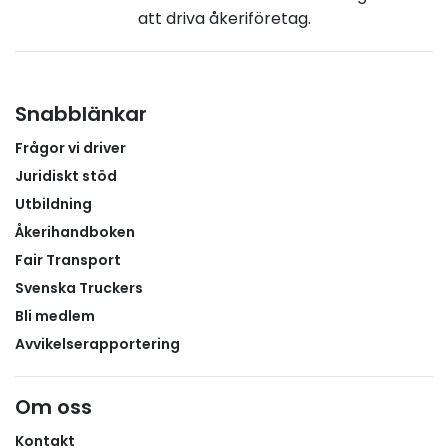
modernt och robust transportsystem behöver
att driva åkeriföretag.
kunna använda den kapacitet som faktiskt finns i
både fordonen och vägnätet. Effektivare
fordonskombinationer och ett mer flexibelt
nyttjande av infrastrukturen stärker företagens
Snabblänkar
konkurrenskraft, minskar sårbarheten vid störningar
Frågor vi driver
och bidrar till transportsektorns klimatomställning.
Juridiskt stöd
Utbildning
Åkerihandboken
Fair Transport
Svenska Truckers
Bli medlem
Avvikelserapportering
Om oss
Kontakt