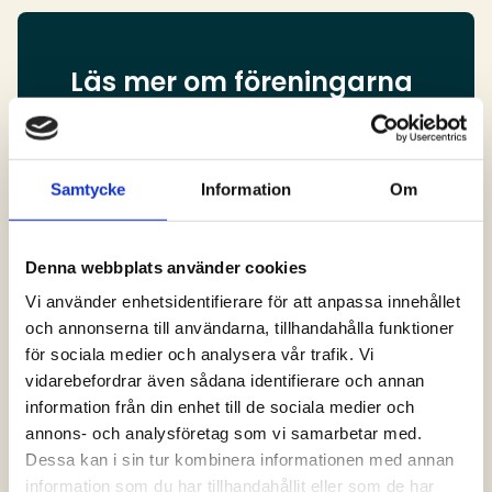
Läs mer om föreningarna
Det finns 12 åkeriföreningar runt om i Sverige,
vilket gör att vi har god insyn i branschen i
hela landet. Som medlem i Sveriges
Samtycke
Information
Om
Åkeriföretag blir man även medlem i den
förening som representerar det län som
företaget har sitt säte i.
Denna webbplats använder cookies
Vi använder enhetsidentifierare för att anpassa innehållet
Föreningarna arbetar för att utveckla
och annonserna till användarna, tillhandahålla funktioner
åkerinäringen lokalt och regionalt, samtidigt
för sociala medier och analysera vår trafik. Vi
som de stöttar och företräder sina
vidarebefordrar även sådana identifierare och annan
medlemmar.
information från din enhet till de sociala medier och
annons- och analysföretag som vi samarbetar med.
Läs mer om föreningarna
Dessa kan i sin tur kombinera informationen med annan
information som du har tillhandahållit eller som de har