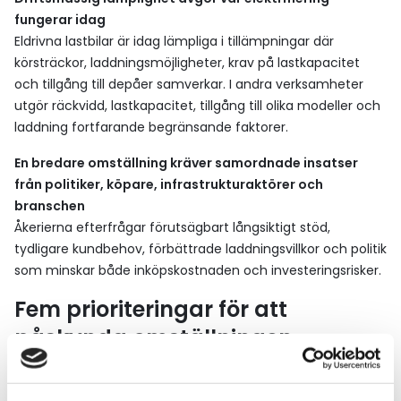
fungerar idag
Eldrivna lastbilar är idag lämpliga i tillämpningar där
körsträckor, laddningsmöjligheter, krav på lastkapacitet
och tillgång till depåer samverkar. I andra verksamheter
utgör räckvidd, lastkapacitet, tillgång till olika modeller och
laddning fortfarande begränsande faktorer.
En bredare omställning kräver samordnade insatser
från politiker, köpare, infrastrukturaktörer och
branschen
Åkerierna efterfrågar förutsägbart långsiktigt stöd,
tydligare kundbehov, förbättrade laddningsvillkor och politik
som minskar både inköpskostnaden och investeringsrisker.
Fem prioriteringar för att
påskynda omställningen
Rapporten pekar ut fem områden som särskilt viktiga för
nästa fas av elektrifieringen: