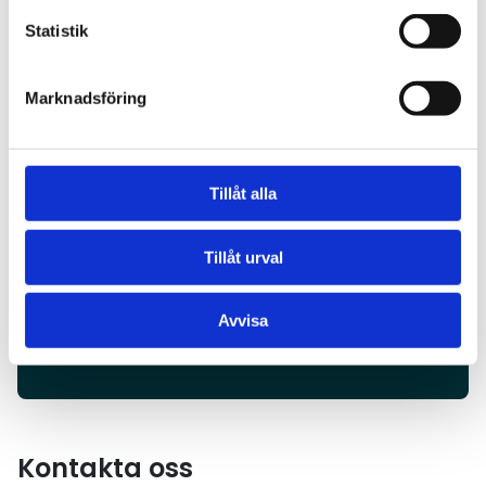
Statistik
Läs rapporten
Marknadsföring
Rapporten ger en aktuell bild av
elektrifieringens utveckling i åkerinäringen
och vilka åtgärder som krävs för att fler
Tillåt alla
företag ska kunna investera i eldrivna
lastbilar.
Tillåt urval
Läs rapporten
Avvisa
Kontakta oss