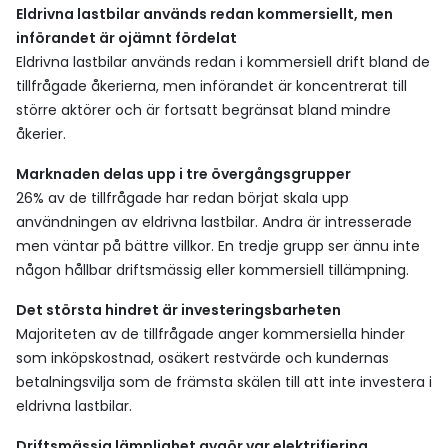
Eldrivna lastbilar används redan kommersiellt, men
införandet är ojämnt fördelat
Eldrivna lastbilar används redan i kommersiell drift bland de
tillfrågade åkerierna, men införandet är koncentrerat till
större aktörer och är fortsatt begränsat bland mindre
åkerier.
Marknaden delas upp i tre övergångsgrupper
26% av de tillfrågade har redan börjat skala upp
användningen av eldrivna lastbilar. Andra är intresserade
men väntar på bättre villkor. En tredje grupp ser ännu inte
någon hållbar driftsmässig eller kommersiell tillämpning.
Det största hindret är investeringsbarheten
Majoriteten av de tillfrågade anger kommersiella hinder
som inköpskostnad, osäkert restvärde och kundernas
betalningsvilja som de främsta skälen till att inte investera i
eldrivna lastbilar.
Driftsmässig lämplighet avgör var elektrifiering