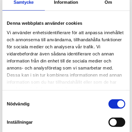
Samtycke
Information
Om
Gör investeringarna mer lönsamma och förutsägbara.
Denna webbplats använder cookies
Anpassa stöd och styrmedel till olika typer av åkerier.
Vi använder enhetsidentifierare för att anpassa innehållet
Stärk efterfrågan på fossilfria transporter.
och annonserna till användarna, tillhandahålla funktioner
för sociala medier och analysera vår trafik. Vi
Utveckla laddning som en integrerad del av
vidarebefordrar även sådana identifierare och annan
transportsystemet.
information från din enhet till de sociala medier och
Skapa långsiktiga och stabila spelregler för
annons- och analysföretag som vi samarbetar med.
investeringar.
Dessa kan i sin tur kombinera informationen med annan
information som du har tillhandahållit eller som de har
Om rapporten
samlat in när du har använt deras tjänster.
Samtyckesval
Rapporten har tagits fram av Implement Consulting Group
Nödvändig
i samarbete med Sveriges Åkeriföretag. Den bygger på en
enkätundersökning som genomfördes under våren 2026
med 154 svarande åkeriföretag från hela landet.
Inställningar