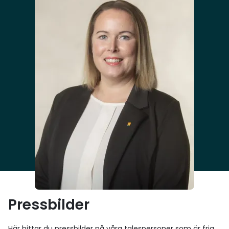
samordningen mellan Sverige och Danmark. Vi vill
därför gemensamt bidra till att dessa frågor
inkluderas i de kommande utredningarna, säger
representanterna för NLA. De tillägger också vikten
av att även utvärdera behovet av en möjlig fast
förbindelse mellan Helsingborg och Helsingör (HH-
förbindelsen) i norra Öresundsregionen – bland
annat för att avlasta trafiken mellan Helsingborg
och Malmö. Den svenska utredaren ska även lägga
fram eventuella förslag till förberedande åtgärder
inför den strategiska analysen. Uppdraget kommer
att genomföras i dialog med berörda statliga
myndigheter, regioner och kommuner i både
Sverige och Danmark. Utredarens förslag ska ge
både den svenska och danska regeringen ett
gemensamt underlag för beslut om ett fortsatt
Pressbilder
samarbete kring kapaciteten för transporter över
Öresund. Slutrapport ska lämnas senast den 28
Här hittar du pressbilder på våra talespersoner som är fria