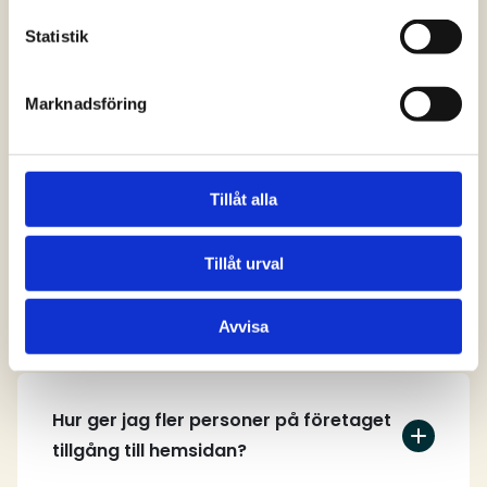
svar
Statistik
Marknadsföring
Vem kan skapa ett användarkonto på
hemsidan?
Tillåt alla
Tillåt urval
Hur skapar jag ett användarkonto?
Avvisa
Hur ger jag fler personer på företaget
tillgång till hemsidan?