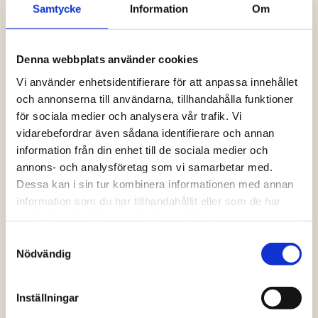
Samtycke
Information
Om
Logga in och ta del av allt som vår hemsida
har att erbjuda. Saknar du dina uppgifter?
Klicka på Logga in och sedan “Glömt
Denna webbplats använder cookies
lösenord” alternativt kontakta oss så hjälper
vi dig!
Vi använder enhetsidentifierare för att anpassa innehållet
och annonserna till användarna, tillhandahålla funktioner
för sociala medier och analysera vår trafik. Vi
Logga in
vidarebefordrar även sådana identifierare och annan
information från din enhet till de sociala medier och
annons- och analysföretag som vi samarbetar med.
Dessa kan i sin tur kombinera informationen med annan
information som du har tillhandahållit eller som de har
samlat in när du har använt deras tjänster.
Samtyckesval
Nödvändig
Inställningar
Vanliga frågor och