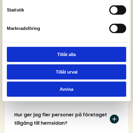
svar
Statistik
Marknadsföring
Vem kan skapa ett användarkonto på
hemsidan?
Tillåt alla
Tillåt urval
Hur skapar jag ett användarkonto?
Avvisa
Hur ger jag fler personer på företaget
tillgång till hemsidan?