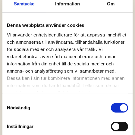
Samtycke
Information
Om
Logga in och ta del av allt som vår hemsida
har att erbjuda. Saknar du dina uppgifter?
Klicka på Logga in och sedan “Glömt
Denna webbplats använder cookies
lösenord” alternativt kontakta oss så hjälper
vi dig!
Vi använder enhetsidentifierare för att anpassa innehållet
och annonserna till användarna, tillhandahålla funktioner
för sociala medier och analysera vår trafik. Vi
Logga in
vidarebefordrar även sådana identifierare och annan
information från din enhet till de sociala medier och
annons- och analysföretag som vi samarbetar med.
Dessa kan i sin tur kombinera informationen med annan
information som du har tillhandahållit eller som de har
samlat in när du har använt deras tjänster.
Samtyckesval
Nödvändig
Inställningar
Vanliga frågor och