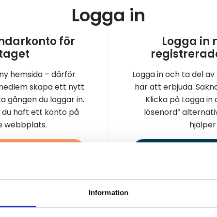
Logga in
darkonto för
Logga in
taget
registrerad
 ny hemsida – därför
Logga in och ta del av
medlem skapa ett nytt
har att erbjuda. Sakn
a gången du loggar in.
Klicka på Logga in
 du haft ett konto på
lösenord” alternati
re webbplats.
hjälper 
a konto
Logga 
Information