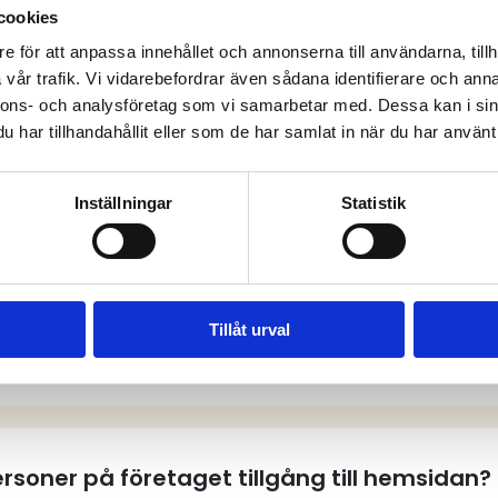
cookies
e för att anpassa innehållet och annonserna till användarna, tillh
vår trafik. Vi vidarebefordrar även sådana identifierare och anna
anliga frågor och sv
nnons- och analysföretag som vi samarbetar med. Dessa kan i sin
har tillhandahållit eller som de har samlat in när du har använt 
Inställningar
Statistik
tt användarkonto på hemsidan?
Tillåt urval
tt användarkonto?
personer på företaget tillgång till hemsidan?