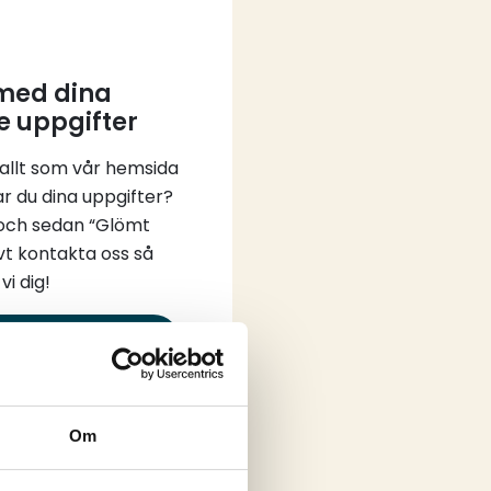
 med dina
e uppgifter
 allt som vår hemsida
ar du dina uppgifter?
 och sedan “Glömt
vt kontakta oss så
vi dig!
in
Om