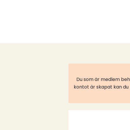
Du som är medlem behöv
kontot är skapat kan du l