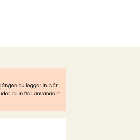
ången du loggar in. När
juder du in fler användare