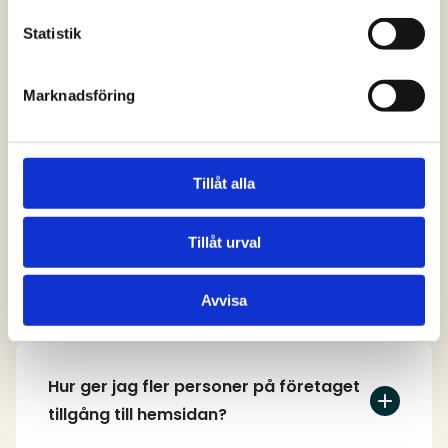
svar
Statistik
Marknadsföring
Vem kan skapa ett användarkonto på
hemsidan?
Tillåt alla
Tillåt urval
Hur skapar jag ett användarkonto?
Avvisa
Hur ger jag fler personer på företaget
tillgång till hemsidan?