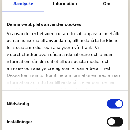
Samtycke
Information
Om
Logga in och ta del av allt som vår hemsida
har att erbjuda. Saknar du dina uppgifter?
Klicka på Logga in och sedan “Glömt
Denna webbplats använder cookies
lösenord” alternativt kontakta oss så hjälper
vi dig!
Vi använder enhetsidentifierare för att anpassa innehållet
och annonserna till användarna, tillhandahålla funktioner
för sociala medier och analysera vår trafik. Vi
Logga in
vidarebefordrar även sådana identifierare och annan
information från din enhet till de sociala medier och
annons- och analysföretag som vi samarbetar med.
Dessa kan i sin tur kombinera informationen med annan
information som du har tillhandahållit eller som de har
samlat in när du har använt deras tjänster.
Samtyckesval
Nödvändig
Inställningar
Vanliga frågor och