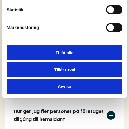
svar
Statistik
Marknadsföring
Vem kan skapa ett användarkonto på
hemsidan?
Tillåt alla
Tillåt urval
Hur skapar jag ett användarkonto?
Avvisa
Hur ger jag fler personer på företaget
tillgång till hemsidan?