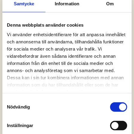
Samtycke
Information
Om
Logga in och ta del av allt som vår hemsida
har att erbjuda. Saknar du dina uppgifter?
Klicka på Logga in och sedan “Glömt
Denna webbplats använder cookies
lösenord” alternativt kontakta oss så hjälper
vi dig!
Vi använder enhetsidentifierare för att anpassa innehållet
och annonserna till användarna, tillhandahålla funktioner
för sociala medier och analysera vår trafik. Vi
Logga in
vidarebefordrar även sådana identifierare och annan
information från din enhet till de sociala medier och
annons- och analysföretag som vi samarbetar med.
Dessa kan i sin tur kombinera informationen med annan
information som du har tillhandahållit eller som de har
samlat in när du har använt deras tjänster.
Samtyckesval
Nödvändig
Inställningar
Vanliga frågor och