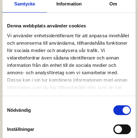
Samtycke
Information
Om
Logga in och ta del av allt som vår hemsida
har att erbjuda. Saknar du dina uppgifter?
Klicka på Logga in och sedan “Glömt
Denna webbplats använder cookies
lösenord” alternativt kontakta oss så hjälper
vi dig!
Vi använder enhetsidentifierare för att anpassa innehållet
och annonserna till användarna, tillhandahålla funktioner
för sociala medier och analysera vår trafik. Vi
Logga in
vidarebefordrar även sådana identifierare och annan
information från din enhet till de sociala medier och
annons- och analysföretag som vi samarbetar med.
Dessa kan i sin tur kombinera informationen med annan
information som du har tillhandahållit eller som de har
samlat in när du har använt deras tjänster.
Samtyckesval
Nödvändig
Inställningar
Vanliga frågor och