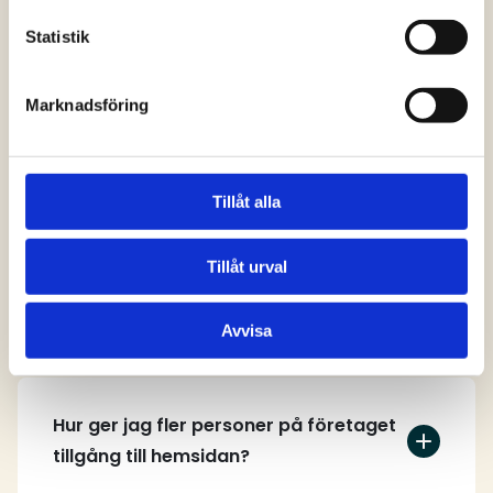
svar
Statistik
Marknadsföring
Vem kan skapa ett användarkonto på
hemsidan?
Tillåt alla
Tillåt urval
Hur skapar jag ett användarkonto?
Avvisa
Hur ger jag fler personer på företaget
tillgång till hemsidan?