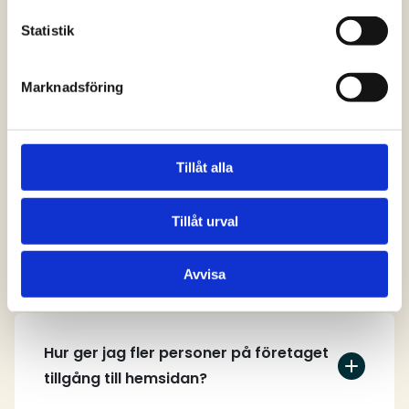
svar
Statistik
Marknadsföring
Vem kan skapa ett användarkonto på
hemsidan?
Tillåt alla
Tillåt urval
Hur skapar jag ett användarkonto?
Avvisa
Hur ger jag fler personer på företaget
tillgång till hemsidan?