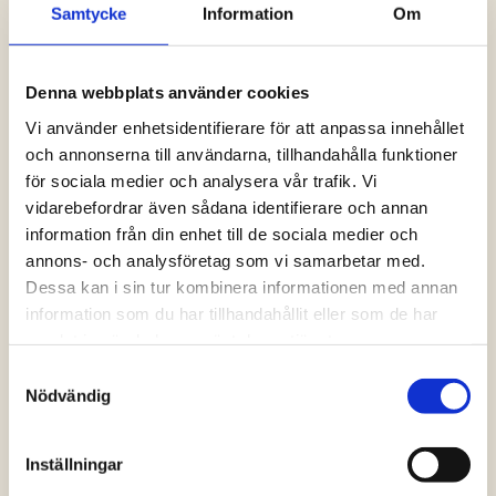
Samtycke
Information
Om
Logga in och ta del av allt som vår hemsida
har att erbjuda. Saknar du dina uppgifter?
Klicka på Logga in och sedan “Glömt
Denna webbplats använder cookies
lösenord” alternativt kontakta oss så hjälper
vi dig!
Vi använder enhetsidentifierare för att anpassa innehållet
och annonserna till användarna, tillhandahålla funktioner
för sociala medier och analysera vår trafik. Vi
Logga in
vidarebefordrar även sådana identifierare och annan
information från din enhet till de sociala medier och
annons- och analysföretag som vi samarbetar med.
Dessa kan i sin tur kombinera informationen med annan
information som du har tillhandahållit eller som de har
samlat in när du har använt deras tjänster.
Samtyckesval
Nödvändig
Inställningar
Vanliga frågor och