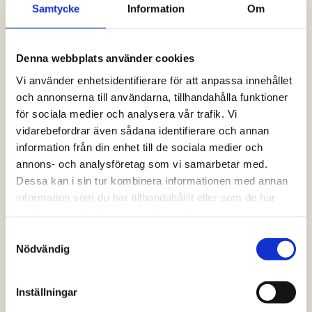
Samtycke
Information
Om
Logga in och ta del av allt som vår hemsida
har att erbjuda. Saknar du dina uppgifter?
Klicka på Logga in och sedan “Glömt
Denna webbplats använder cookies
lösenord” alternativt kontakta oss så hjälper
vi dig!
Vi använder enhetsidentifierare för att anpassa innehållet
och annonserna till användarna, tillhandahålla funktioner
för sociala medier och analysera vår trafik. Vi
Logga in
vidarebefordrar även sådana identifierare och annan
information från din enhet till de sociala medier och
annons- och analysföretag som vi samarbetar med.
Dessa kan i sin tur kombinera informationen med annan
information som du har tillhandahållit eller som de har
samlat in när du har använt deras tjänster.
Samtyckesval
Nödvändig
Inställningar
Vanliga frågor och