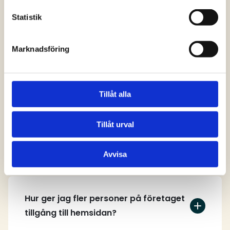
svar
Statistik
Marknadsföring
Vem kan skapa ett användarkonto på
hemsidan?
Tillåt alla
Tillåt urval
Hur skapar jag ett användarkonto?
Avvisa
Hur ger jag fler personer på företaget
tillgång till hemsidan?