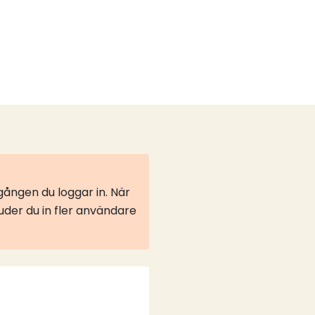
ången du loggar in. När
juder du in fler användare