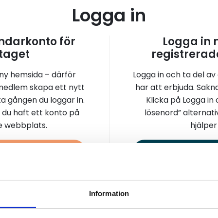
Logga in
darkonto för
Logga in
taget
registrerad
 ny hemsida – därför
Logga in och ta del av
medlem skapa ett nytt
har att erbjuda. Sakn
a gången du loggar in.
Klicka på Logga in
 du haft ett konto på
lösenord” alternati
re webbplats.
hjälper 
a konto
Logga 
Information