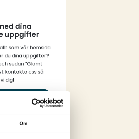
 med dina
e uppgifter
 allt som vår hemsida
ar du dina uppgifter?
 och sedan “Glömt
vt kontakta oss så
vi dig!
in
Om