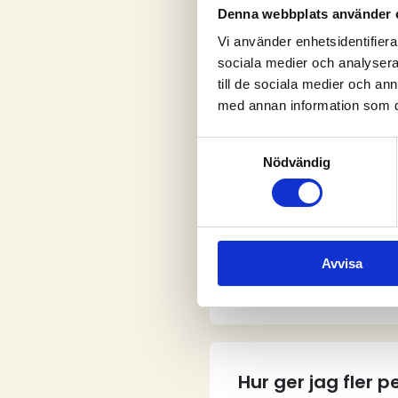
Denna webbplats använder 
Vi använder enhetsidentifierar
sociala medier och analysera 
V
till de sociala medier och a
med annan information som du 
Samtyckesval
Nödvändig
Vem kan skapa e
Avvisa
Hur skapar jag e
Hur ger jag fler 