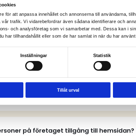
cookies
e för att anpassa innehållet och annonserna till användarna, tillh
vår trafik. Vi vidarebefordrar även sådana identifierare och anna
anliga frågor och sv
nnons- och analysföretag som vi samarbetar med. Dessa kan i sin
har tillhandahållit eller som de har samlat in när du har använt 
Inställningar
Statistik
tt användarkonto på hemsidan?
Tillåt urval
tt användarkonto?
personer på företaget tillgång till hemsidan?