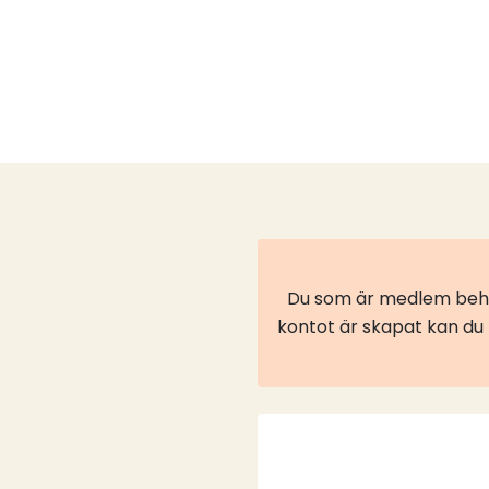
Du som är medlem behöv
kontot är skapat kan du l