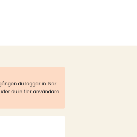
ången du loggar in. När
juder du in fler användare