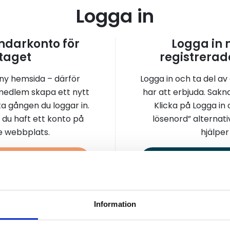
Logga in
darkonto för
Logga in
taget
registrerad
 ny hemsida – därför
Logga in och ta del av
medlem skapa ett nytt
har att erbjuda. Sakn
a gången du loggar in.
Klicka på Logga in
 du haft ett konto på
lösenord” alternati
re webbplats.
hjälper 
a konto
Logga 
Information