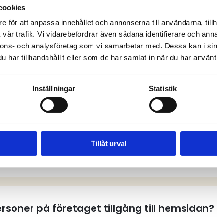
cookies
e för att anpassa innehållet och annonserna till användarna, tillh
vår trafik. Vi vidarebefordrar även sådana identifierare och anna
anliga frågor och sv
nnons- och analysföretag som vi samarbetar med. Dessa kan i sin
har tillhandahållit eller som de har samlat in när du har använt 
Inställningar
Statistik
tt användarkonto på hemsidan?
Tillåt urval
tt användarkonto?
personer på företaget tillgång till hemsidan?