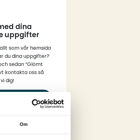
 med dina
e uppgifter
 allt som vår hemsida
ar du dina uppgifter?
 och sedan “Glömt
vt kontakta oss så
vi dig!
in
Om