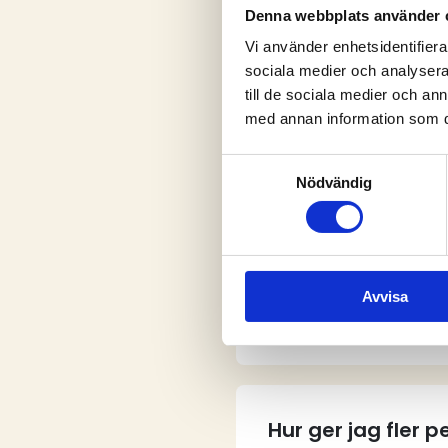
Denna webbplats använder 
Vi använder enhetsidentifierar
sociala medier och analysera 
V
till de sociala medier och a
med annan information som du 
Samtyckesval
Nödvändig
Vem kan skapa e
Avvisa
Hur skapar jag e
Hur ger jag fler 