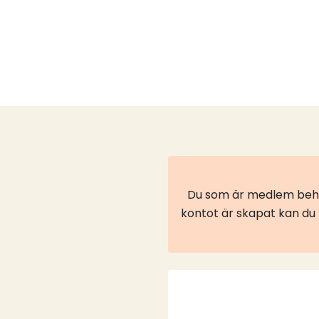
Du som är medlem behöv
kontot är skapat kan du l