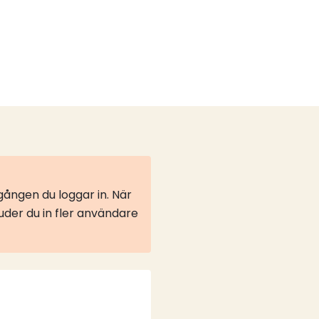
ången du loggar in. När
juder du in fler användare