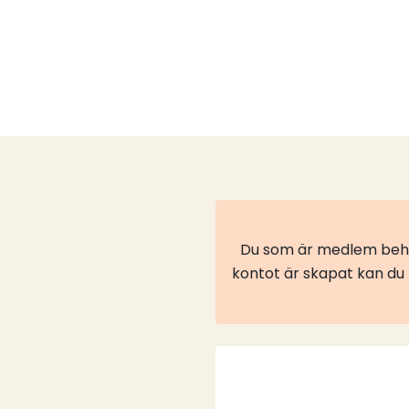
Du som är medlem behöv
kontot är skapat kan du l