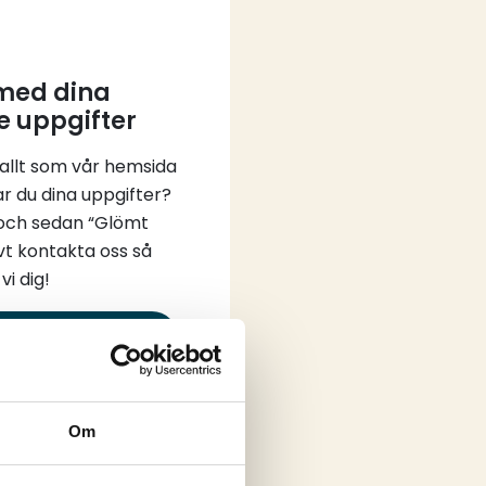
 med dina
e uppgifter
 allt som vår hemsida
ar du dina uppgifter?
 och sedan “Glömt
vt kontakta oss så
vi dig!
in
Om