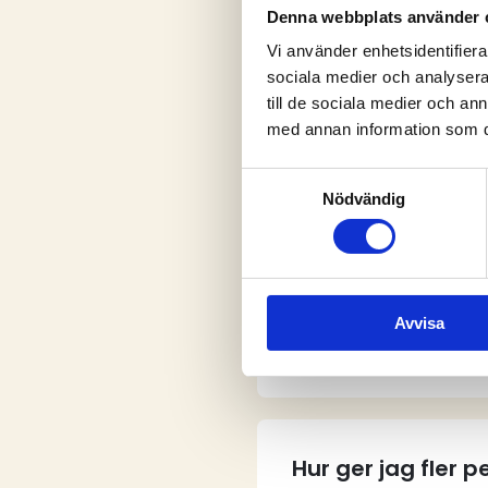
Denna webbplats använder 
Vi använder enhetsidentifierar
sociala medier och analysera 
V
till de sociala medier och a
med annan information som du 
Samtyckesval
Nödvändig
Vem kan skapa e
Avvisa
Hur skapar jag e
Hur ger jag fler 