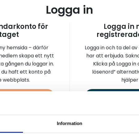
Logga in
darkonto för
Logga in
taget
registrerad
 ny hemsida – därför
Logga in och ta del av
medlem skapa ett nytt
har att erbjuda. Sakn
a gången du loggar in.
Klicka på Logga in
 du haft ett konto på
lösenord” alternati
re webbplats.
hjälper 
a konto
Logga 
Information