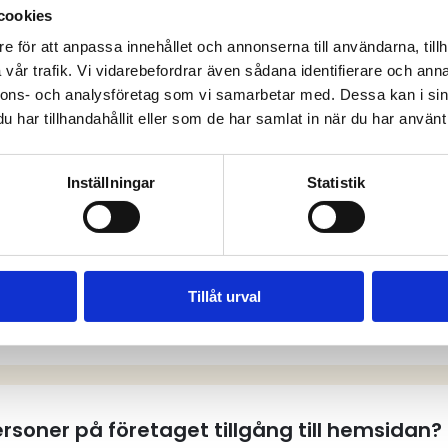
cookies
e för att anpassa innehållet och annonserna till användarna, tillh
vår trafik. Vi vidarebefordrar även sådana identifierare och anna
anliga frågor och sv
nnons- och analysföretag som vi samarbetar med. Dessa kan i sin
har tillhandahållit eller som de har samlat in när du har använt 
Inställningar
Statistik
tt användarkonto på hemsidan?
Tillåt urval
tt användarkonto?
personer på företaget tillgång till hemsidan?