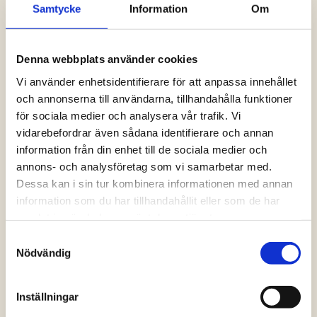
Samtycke
Information
Om
Logga in och ta del av allt som vår hemsida
har att erbjuda. Saknar du dina uppgifter?
Klicka på Logga in och sedan “Glömt
Denna webbplats använder cookies
lösenord” alternativt kontakta oss så hjälper
vi dig!
Vi använder enhetsidentifierare för att anpassa innehållet
och annonserna till användarna, tillhandahålla funktioner
för sociala medier och analysera vår trafik. Vi
Logga in
vidarebefordrar även sådana identifierare och annan
information från din enhet till de sociala medier och
annons- och analysföretag som vi samarbetar med.
Dessa kan i sin tur kombinera informationen med annan
information som du har tillhandahållit eller som de har
samlat in när du har använt deras tjänster.
Samtyckesval
Nödvändig
Inställningar
Vanliga frågor och