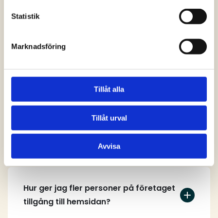
svar
Statistik
Marknadsföring
Vem kan skapa ett användarkonto på
hemsidan?
Tillåt alla
Tillåt urval
Hur skapar jag ett användarkonto?
Avvisa
Hur ger jag fler personer på företaget
tillgång till hemsidan?