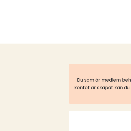
Du som är medlem behöv
kontot är skapat kan du l