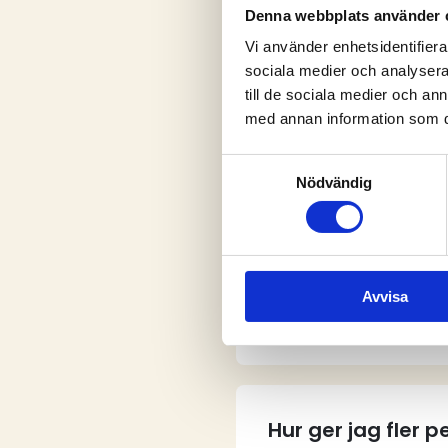
Denna webbplats använder 
Vi använder enhetsidentifierar
sociala medier och analysera 
V
till de sociala medier och a
med annan information som du 
Samtyckesval
Nödvändig
Vem kan skapa e
Avvisa
Hur skapar jag e
Hur ger jag fler 