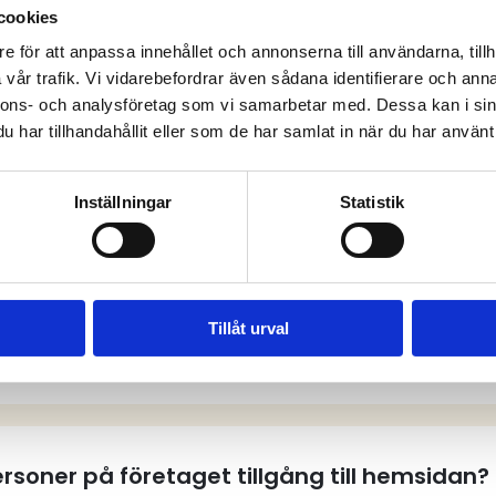
cookies
e för att anpassa innehållet och annonserna till användarna, tillh
vår trafik. Vi vidarebefordrar även sådana identifierare och anna
anliga frågor och sv
nnons- och analysföretag som vi samarbetar med. Dessa kan i sin
har tillhandahållit eller som de har samlat in när du har använt 
Inställningar
Statistik
tt användarkonto på hemsidan?
Tillåt urval
tt användarkonto?
personer på företaget tillgång till hemsidan?