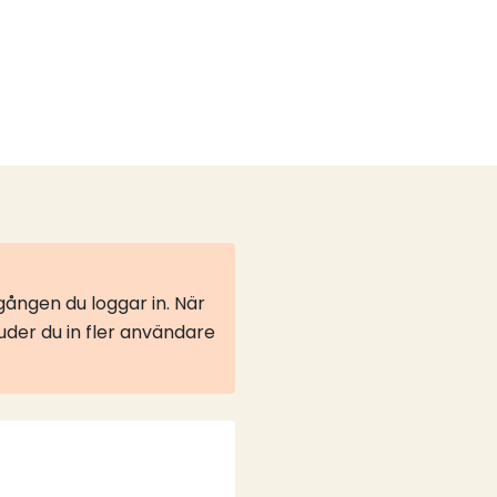
ången du loggar in. När
juder du in fler användare