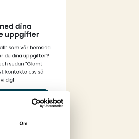
 med dina
e uppgifter
 allt som vår hemsida
ar du dina uppgifter?
 och sedan “Glömt
vt kontakta oss så
vi dig!
in
Om