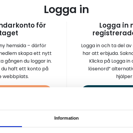
Logga in
darkonto för
Logga in
taget
registrerad
 ny hemsida – därför
Logga in och ta del av
medlem skapa ett nytt
har att erbjuda. Sakn
a gången du loggar in.
Klicka på Logga in
 du haft ett konto på
lösenord” alternati
re webbplats.
hjälper 
a konto
Logga 
Information