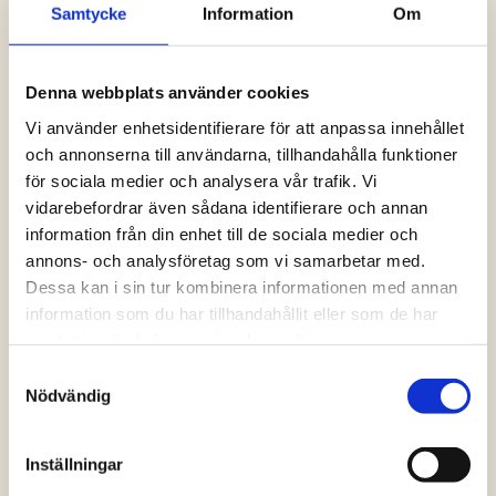
Samtycke
Information
Om
Logga in och ta del av allt som vår hemsida
har att erbjuda. Saknar du dina uppgifter?
Klicka på Logga in och sedan “Glömt
Denna webbplats använder cookies
lösenord” alternativt kontakta oss så hjälper
vi dig!
Vi använder enhetsidentifierare för att anpassa innehållet
och annonserna till användarna, tillhandahålla funktioner
för sociala medier och analysera vår trafik. Vi
Logga in
vidarebefordrar även sådana identifierare och annan
information från din enhet till de sociala medier och
annons- och analysföretag som vi samarbetar med.
Dessa kan i sin tur kombinera informationen med annan
information som du har tillhandahållit eller som de har
samlat in när du har använt deras tjänster.
Samtyckesval
Nödvändig
Inställningar
Vanliga frågor och