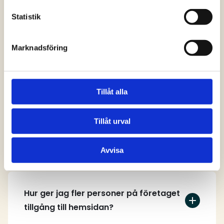
svar
Statistik
Marknadsföring
Vem kan skapa ett användarkonto på
hemsidan?
Tillåt alla
Tillåt urval
Hur skapar jag ett användarkonto?
Avvisa
Hur ger jag fler personer på företaget
tillgång till hemsidan?