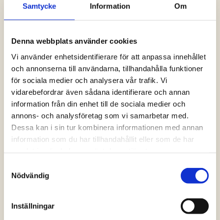
Samtycke
Information
Om
Logga in och ta del av allt som vår hemsida
har att erbjuda. Saknar du dina uppgifter?
Klicka på Logga in och sedan “Glömt
Denna webbplats använder cookies
lösenord” alternativt kontakta oss så hjälper
vi dig!
Vi använder enhetsidentifierare för att anpassa innehållet
och annonserna till användarna, tillhandahålla funktioner
för sociala medier och analysera vår trafik. Vi
Logga in
vidarebefordrar även sådana identifierare och annan
information från din enhet till de sociala medier och
annons- och analysföretag som vi samarbetar med.
Dessa kan i sin tur kombinera informationen med annan
information som du har tillhandahållit eller som de har
samlat in när du har använt deras tjänster.
Samtyckesval
Nödvändig
Inställningar
Vanliga frågor och