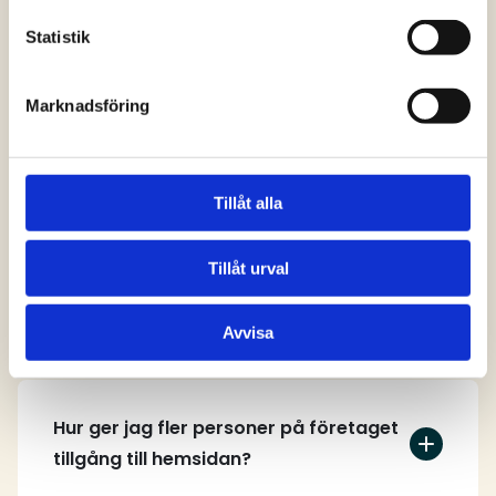
svar
Statistik
Marknadsföring
Vem kan skapa ett användarkonto på
hemsidan?
Tillåt alla
Tillåt urval
Hur skapar jag ett användarkonto?
Avvisa
Hur ger jag fler personer på företaget
tillgång till hemsidan?