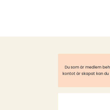
Du som är medlem behöv
kontot är skapat kan du l