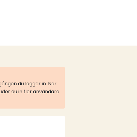
ången du loggar in. När
juder du in fler användare