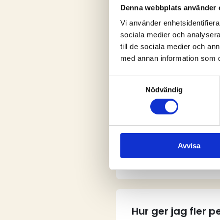
Denna webbplats använder 
Vi använder enhetsidentifierar
sociala medier och analysera 
V
till de sociala medier och a
med annan information som du 
Samtyckesval
Nödvändig
Vem kan skapa e
Avvisa
Hur skapar jag e
Hur ger jag fler 