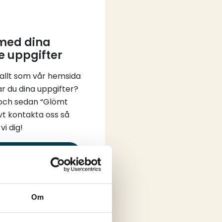
 med dina
e uppgifter
 allt som vår hemsida
ar du dina uppgifter?
 och sedan “Glömt
vt kontakta oss så
vi dig!
in
Om