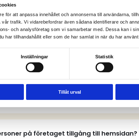
cookies
e för att anpassa innehållet och annonserna till användarna, tillh
vår trafik. Vi vidarebefordrar även sådana identifierare och anna
anliga frågor och sv
nnons- och analysföretag som vi samarbetar med. Dessa kan i sin
har tillhandahållit eller som de har samlat in när du har använt 
Inställningar
Statistik
tt användarkonto på hemsidan?
Tillåt urval
tt användarkonto?
personer på företaget tillgång till hemsidan?