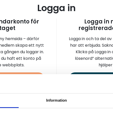
Logga in
darkonto för
Logga in
taget
registrerad
 ny hemsida – därför
Logga in och ta del av
medlem skapa ett nytt
har att erbjuda. Sakn
a gången du loggar in.
Klicka på Logga in
 du haft ett konto på
lösenord” alternati
re webbplats.
hjälper 
a konto
Logga 
Information