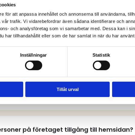
cookies
e för att anpassa innehållet och annonserna till användarna, tillh
vår trafik. Vi vidarebefordrar även sådana identifierare och anna
anliga frågor och sv
nnons- och analysföretag som vi samarbetar med. Dessa kan i sin
har tillhandahållit eller som de har samlat in när du har använt 
Inställningar
Statistik
tt användarkonto på hemsidan?
Tillåt urval
tt användarkonto?
personer på företaget tillgång till hemsidan?