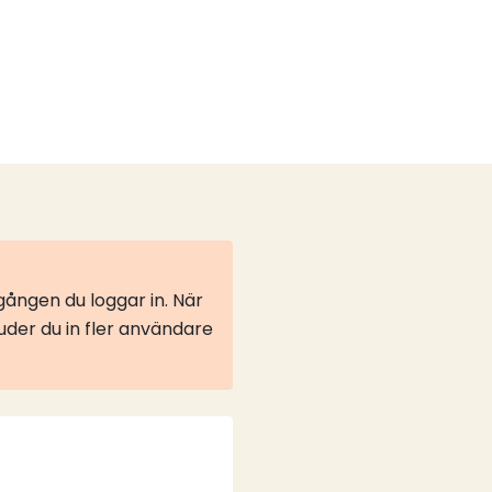
ången du loggar in. När
juder du in fler användare