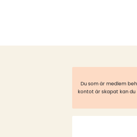
Du som är medlem behöv
kontot är skapat kan du l