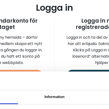
Logga in
darkonto för
Logga in
taget
registrerad
 ny hemsida – därför
Logga in och ta del av
medlem skapa ett nytt
har att erbjuda. Sakn
a gången du loggar in.
Klicka på Logga in
 du haft ett konto på
lösenord” alternati
re webbplats.
hjälper 
a konto
Logga 
Information