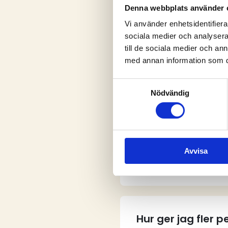
Denna webbplats använder 
Vi använder enhetsidentifierar
sociala medier och analysera 
V
till de sociala medier och a
med annan information som du 
Samtyckesval
Nödvändig
Vem kan skapa e
Avvisa
Hur skapar jag e
Hur ger jag fler 