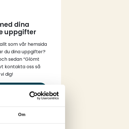
 med dina
e uppgifter
 allt som vår hemsida
ar du dina uppgifter?
 och sedan “Glömt
vt kontakta oss så
vi dig!
in
Om