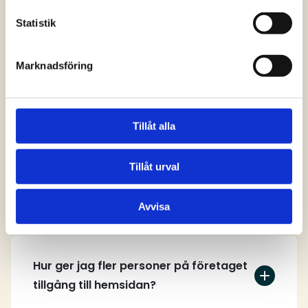
svar
Statistik
Marknadsföring
Vem kan skapa ett användarkonto på
hemsidan?
Tillåt alla
Tillåt urval
Hur skapar jag ett användarkonto?
Avvisa
Hur ger jag fler personer på företaget
tillgång till hemsidan?