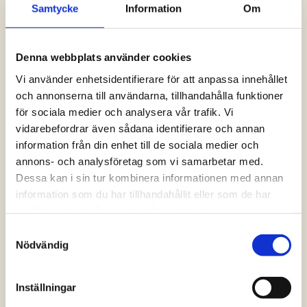
Samtycke
Information
Om
Logga in och ta del av allt som vår hemsida
har att erbjuda. Saknar du dina uppgifter?
Klicka på Logga in och sedan “Glömt
Denna webbplats använder cookies
lösenord” alternativt kontakta oss så hjälper
vi dig!
Vi använder enhetsidentifierare för att anpassa innehållet
och annonserna till användarna, tillhandahålla funktioner
för sociala medier och analysera vår trafik. Vi
Logga in
vidarebefordrar även sådana identifierare och annan
information från din enhet till de sociala medier och
annons- och analysföretag som vi samarbetar med.
Dessa kan i sin tur kombinera informationen med annan
information som du har tillhandahållit eller som de har
samlat in när du har använt deras tjänster.
Samtyckesval
Nödvändig
Inställningar
Vanliga frågor och