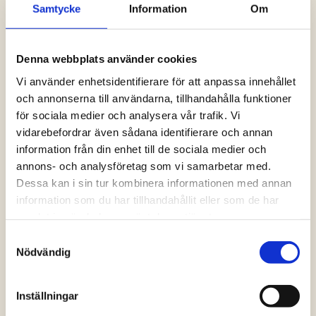
Samtycke
Information
Om
Logga in och ta del av allt som vår hemsida
har att erbjuda. Saknar du dina uppgifter?
Klicka på Logga in och sedan “Glömt
Denna webbplats använder cookies
lösenord” alternativt kontakta oss så hjälper
vi dig!
Vi använder enhetsidentifierare för att anpassa innehållet
och annonserna till användarna, tillhandahålla funktioner
för sociala medier och analysera vår trafik. Vi
Logga in
vidarebefordrar även sådana identifierare och annan
information från din enhet till de sociala medier och
annons- och analysföretag som vi samarbetar med.
Dessa kan i sin tur kombinera informationen med annan
information som du har tillhandahållit eller som de har
samlat in när du har använt deras tjänster.
Samtyckesval
Nödvändig
Inställningar
Vanliga frågor och