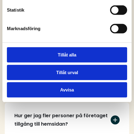
svar
Statistik
Marknadsföring
Vem kan skapa ett användarkonto på
hemsidan?
Tillåt alla
Tillåt urval
Hur skapar jag ett användarkonto?
Avvisa
Hur ger jag fler personer på företaget
tillgång till hemsidan?