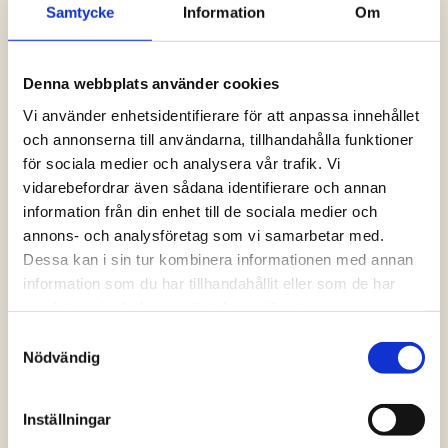
Samtycke
Information
Om
Logga in och ta del av allt som vår hemsida
har att erbjuda. Saknar du dina uppgifter?
Klicka på Logga in och sedan “Glömt
Denna webbplats använder cookies
lösenord” alternativt kontakta oss så hjälper
vi dig!
Vi använder enhetsidentifierare för att anpassa innehållet
och annonserna till användarna, tillhandahålla funktioner
för sociala medier och analysera vår trafik. Vi
Logga in
vidarebefordrar även sådana identifierare och annan
information från din enhet till de sociala medier och
annons- och analysföretag som vi samarbetar med.
Dessa kan i sin tur kombinera informationen med annan
information som du har tillhandahållit eller som de har
samlat in när du har använt deras tjänster.
Samtyckesval
Nödvändig
Inställningar
Vanliga frågor och