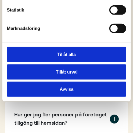
svar
Statistik
Marknadsföring
Vem kan skapa ett användarkonto på
hemsidan?
Tillåt alla
Tillåt urval
Hur skapar jag ett användarkonto?
Avvisa
Hur ger jag fler personer på företaget
tillgång till hemsidan?