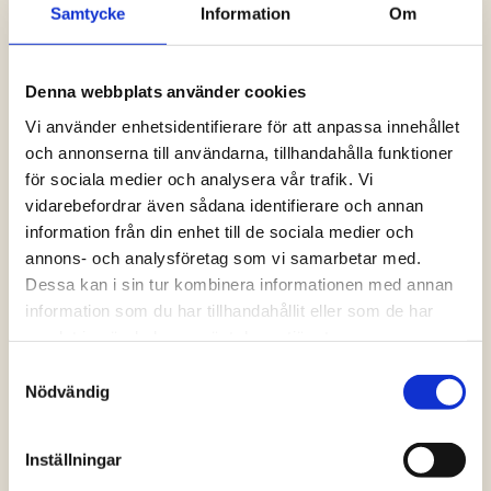
Samtycke
Information
Om
Logga in och ta del av allt som vår hemsida
har att erbjuda. Saknar du dina uppgifter?
Klicka på Logga in och sedan “Glömt
Denna webbplats använder cookies
lösenord” alternativt kontakta oss så hjälper
vi dig!
Vi använder enhetsidentifierare för att anpassa innehållet
och annonserna till användarna, tillhandahålla funktioner
för sociala medier och analysera vår trafik. Vi
Logga in
vidarebefordrar även sådana identifierare och annan
information från din enhet till de sociala medier och
annons- och analysföretag som vi samarbetar med.
Dessa kan i sin tur kombinera informationen med annan
information som du har tillhandahållit eller som de har
samlat in när du har använt deras tjänster.
Samtyckesval
Nödvändig
Inställningar
Vanliga frågor och