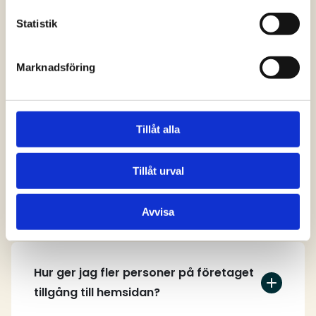
svar
Statistik
Marknadsföring
Vem kan skapa ett användarkonto på
hemsidan?
Tillåt alla
Tillåt urval
Hur skapar jag ett användarkonto?
Avvisa
Hur ger jag fler personer på företaget
tillgång till hemsidan?