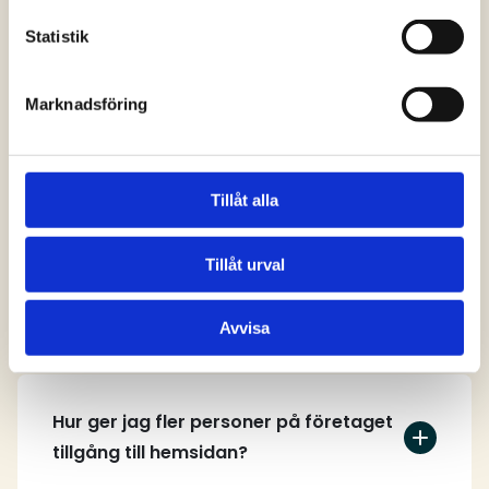
svar
Statistik
Marknadsföring
Vem kan skapa ett användarkonto på
hemsidan?
Tillåt alla
Tillåt urval
Hur skapar jag ett användarkonto?
Avvisa
Hur ger jag fler personer på företaget
tillgång till hemsidan?