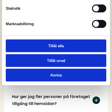
svar
Statistik
Marknadsföring
Vem kan skapa ett användarkonto på
hemsidan?
Tillåt alla
Tillåt urval
Hur skapar jag ett användarkonto?
Avvisa
Hur ger jag fler personer på företaget
tillgång till hemsidan?