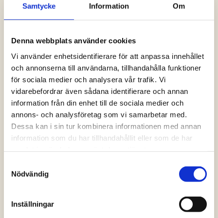
Samtycke
Information
Om
Logga in och ta del av allt som vår hemsida
har att erbjuda. Saknar du dina uppgifter?
Klicka på Logga in och sedan “Glömt
Denna webbplats använder cookies
lösenord” alternativt kontakta oss så hjälper
vi dig!
Vi använder enhetsidentifierare för att anpassa innehållet
och annonserna till användarna, tillhandahålla funktioner
för sociala medier och analysera vår trafik. Vi
Logga in
vidarebefordrar även sådana identifierare och annan
information från din enhet till de sociala medier och
annons- och analysföretag som vi samarbetar med.
Dessa kan i sin tur kombinera informationen med annan
information som du har tillhandahållit eller som de har
samlat in när du har använt deras tjänster.
Samtyckesval
Nödvändig
Inställningar
Vanliga frågor och