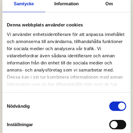
Samtycke
Information
Om
Logga in och ta del av allt som vår hemsida
har att erbjuda. Saknar du dina uppgifter?
Klicka på Logga in och sedan “Glömt
Denna webbplats använder cookies
lösenord” alternativt kontakta oss så hjälper
vi dig!
Vi använder enhetsidentifierare för att anpassa innehållet
och annonserna till användarna, tillhandahålla funktioner
för sociala medier och analysera vår trafik. Vi
Logga in
vidarebefordrar även sådana identifierare och annan
information från din enhet till de sociala medier och
annons- och analysföretag som vi samarbetar med.
Dessa kan i sin tur kombinera informationen med annan
information som du har tillhandahållit eller som de har
samlat in när du har använt deras tjänster.
Samtyckesval
Nödvändig
Inställningar
Vanliga frågor och