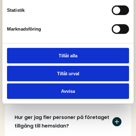
svar
Statistik
Marknadsföring
Vem kan skapa ett användarkonto på
hemsidan?
Tillåt alla
Tillåt urval
Hur skapar jag ett användarkonto?
Avvisa
Hur ger jag fler personer på företaget
tillgång till hemsidan?