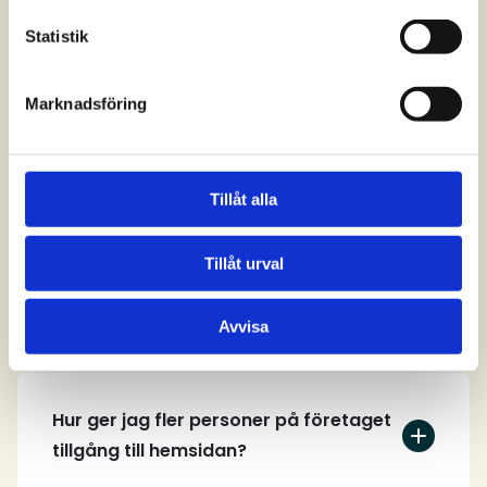
svar
Statistik
Marknadsföring
Vem kan skapa ett användarkonto på
hemsidan?
Tillåt alla
Tillåt urval
Hur skapar jag ett användarkonto?
Avvisa
Hur ger jag fler personer på företaget
tillgång till hemsidan?