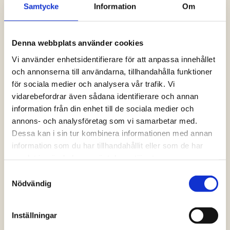
Samtycke
Information
Om
Logga in och ta del av allt som vår hemsida
har att erbjuda. Saknar du dina uppgifter?
Klicka på Logga in och sedan “Glömt
Denna webbplats använder cookies
lösenord” alternativt kontakta oss så hjälper
vi dig!
Vi använder enhetsidentifierare för att anpassa innehållet
och annonserna till användarna, tillhandahålla funktioner
för sociala medier och analysera vår trafik. Vi
Logga in
vidarebefordrar även sådana identifierare och annan
information från din enhet till de sociala medier och
annons- och analysföretag som vi samarbetar med.
Dessa kan i sin tur kombinera informationen med annan
information som du har tillhandahållit eller som de har
samlat in när du har använt deras tjänster.
Samtyckesval
Nödvändig
Inställningar
Vanliga frågor och