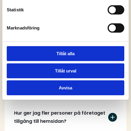
svar
Statistik
Marknadsföring
Vem kan skapa ett användarkonto på
hemsidan?
Tillåt alla
Tillåt urval
Hur skapar jag ett användarkonto?
Avvisa
Hur ger jag fler personer på företaget
tillgång till hemsidan?