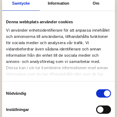
Samtycke
Information
Om
Logga in och ta del av allt som vår hemsida
har att erbjuda. Saknar du dina uppgifter?
Klicka på Logga in och sedan “Glömt
Denna webbplats använder cookies
lösenord” alternativt kontakta oss så hjälper
vi dig!
Vi använder enhetsidentifierare för att anpassa innehållet
och annonserna till användarna, tillhandahålla funktioner
för sociala medier och analysera vår trafik. Vi
Logga in
vidarebefordrar även sådana identifierare och annan
information från din enhet till de sociala medier och
annons- och analysföretag som vi samarbetar med.
Dessa kan i sin tur kombinera informationen med annan
information som du har tillhandahållit eller som de har
samlat in när du har använt deras tjänster.
Samtyckesval
Nödvändig
Inställningar
Vanliga frågor och