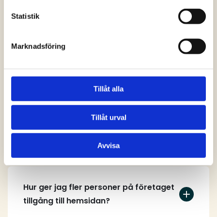
svar
Statistik
Marknadsföring
Vem kan skapa ett användarkonto på
hemsidan?
Tillåt alla
Tillåt urval
Hur skapar jag ett användarkonto?
Avvisa
Hur ger jag fler personer på företaget
tillgång till hemsidan?