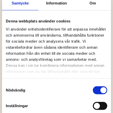
Samtycke
Information
Om
Logga in och ta del av allt som vår hemsida
har att erbjuda. Saknar du dina uppgifter?
Klicka på Logga in och sedan “Glömt
Denna webbplats använder cookies
lösenord” alternativt kontakta oss så hjälper
vi dig!
Vi använder enhetsidentifierare för att anpassa innehållet
och annonserna till användarna, tillhandahålla funktioner
för sociala medier och analysera vår trafik. Vi
Logga in
vidarebefordrar även sådana identifierare och annan
information från din enhet till de sociala medier och
annons- och analysföretag som vi samarbetar med.
Dessa kan i sin tur kombinera informationen med annan
information som du har tillhandahållit eller som de har
samlat in när du har använt deras tjänster.
Samtyckesval
Nödvändig
Inställningar
Vanliga frågor och