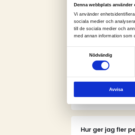
Denna webbplats använder 
Vi använder enhetsidentifierar
sociala medier och analysera 
V
till de sociala medier och a
med annan information som du 
Samtyckesval
Nödvändig
Vem kan skapa e
Avvisa
Hur skapar jag e
Hur ger jag fler 