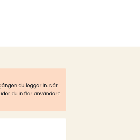
ången du loggar in. När
juder du in fler användare