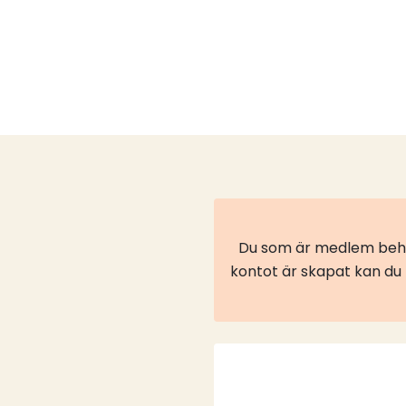
Du som är medlem behöv
kontot är skapat kan du l