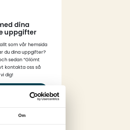
 med dina
e uppgifter
 allt som vår hemsida
ar du dina uppgifter?
 och sedan “Glömt
vt kontakta oss så
vi dig!
in
Om