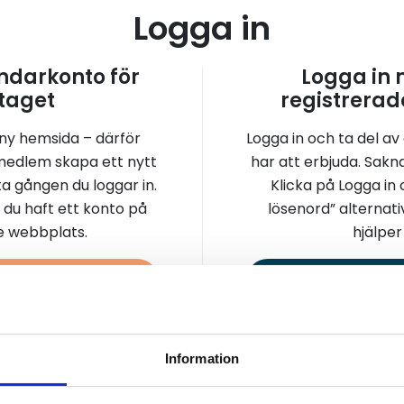
Logga in
darkonto för
Logga in
taget
registrerad
 ny hemsida – därför
Logga in och ta del av
medlem skapa ett nytt
har att erbjuda. Sakn
a gången du loggar in.
Klicka på Logga in
 du haft ett konto på
lösenord” alternati
re webbplats.
hjälper 
a konto
Logga 
Information