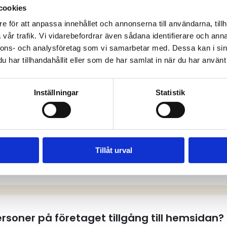
cookies
e för att anpassa innehållet och annonserna till användarna, tillh
vår trafik. Vi vidarebefordrar även sådana identifierare och anna
anliga frågor och sv
nnons- och analysföretag som vi samarbetar med. Dessa kan i sin
har tillhandahållit eller som de har samlat in när du har använt 
Inställningar
Statistik
tt användarkonto på hemsidan?
Tillåt urval
tt användarkonto?
personer på företaget tillgång till hemsidan?