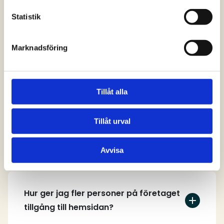
svar
Statistik
Marknadsföring
Vem kan skapa ett användarkonto på
hemsidan?
Tillåt alla
Tillåt urval
Hur skapar jag ett användarkonto?
Avvisa
Hur ger jag fler personer på företaget
tillgång till hemsidan?