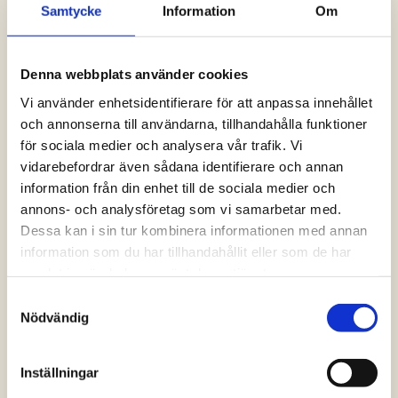
Samtycke
Information
Om
Logga in och ta del av allt som vår hemsida
har att erbjuda. Saknar du dina uppgifter?
Klicka på Logga in och sedan “Glömt
Denna webbplats använder cookies
lösenord” alternativt kontakta oss så hjälper
vi dig!
Vi använder enhetsidentifierare för att anpassa innehållet
och annonserna till användarna, tillhandahålla funktioner
för sociala medier och analysera vår trafik. Vi
Logga in
vidarebefordrar även sådana identifierare och annan
information från din enhet till de sociala medier och
annons- och analysföretag som vi samarbetar med.
Dessa kan i sin tur kombinera informationen med annan
information som du har tillhandahållit eller som de har
samlat in när du har använt deras tjänster.
Samtyckesval
Nödvändig
Inställningar
Vanliga frågor och